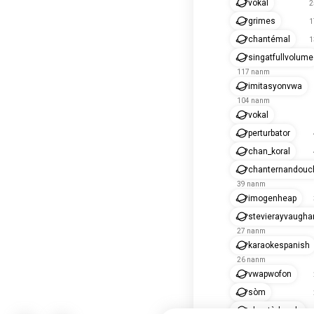
vokal
2
grimes
1
chantémal
1
singatfullvolume
117 nanm
imitasyonvwa
104 nanm
vokal
perturbator
chan_koral
chanternandouc
39 nanm
imogenheap
stevierayvaugha
27 nanm
karaokespanish
26 nanm
vwapwofon
sòm
chantèdouch