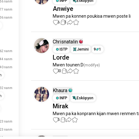
INFP
Eskòpyon
56 nanm
Anwiye
77 nanm
Mwen pa konnen poukisa mwen poste li
36 nanm
6
3
Chrisnatalin
ISTP
Jemini
9
1
62 nanm
Lorde
44 nanm
Mwen tounen:D
(modifye)
40 nanm
10
1
h
32 nanm
Khaura
n
INFP
Eskòpyon
Mirak
Mwen pa ka konprann kijan mwen renmen t
5
1
23 nanm
23 nanm
19 nanm