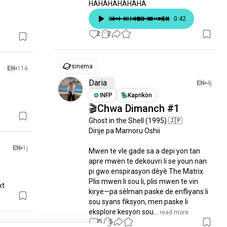
HAHAHAHAHAHA
0
:
42
2
2
sinema
EN
11è
Daria
EN
4j
INFP
Kaprikòn
🎬Chwa Dimanch #1
Ghost in the Shell (1995) 🇯🇵

Dirije pa Mamoru Oshii

EN
1j
Mwen te vle gade sa a depi yon tan 
apre mwen te dekouvri li se youn nan 
pi gwo enspirasyon dèyè The Matrix. 
Plis mwen li sou li, plis mwen te vin 
xt
kirye—pa sèlman paske de enfliyans li 
sou syans fiksyon, men paske li 
eksplore kesyon sou...
 read more
15
5