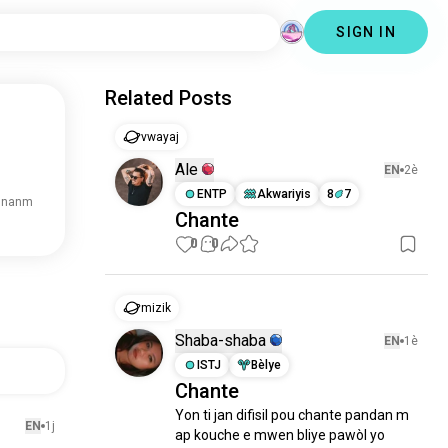
SIGN IN
Related Posts
vwayaj
Ale
EN
2è
ENTP
Akwariyis
8
7
 nanm
Chante
0
0
mizik
Shaba-shaba
EN
1è
ISTJ
Bèlye
Chante
Yon ti jan difisil pou chante pandan m 
EN
1j
ap kouche e mwen bliye pawòl yo 