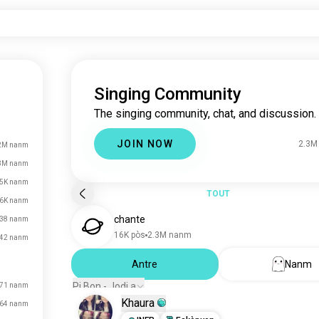
Singing Community
The singing community, chat, and discussion.
JOIN NOW
2.3M
2M nanm
3M nanm
5K nanm
TOUT
.6K nanm
chante
38 nanm
16K pòs
2.3M nanm
42 nanm
Antre
Nanm
Pi Bon - Jodi a
71 nanm
Khaura
64 nanm