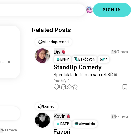
SIGN IN
Related Posts
standupkomedi
.
Diy
EN
7mwa
ENFP
Eskòpyon
6
7
 nanm
StandUp Comedy
Spectak la te fè m ri san rete😆🫶
(modifye)
5
1
komedi
Kevin
EN
7mwa
ESTP
Akwariyis
EN
11mwa
Favori