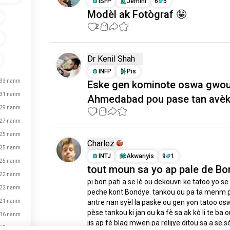
ISFP
Jemini
6
5
Modèl ak Fotògraf 🤪
2
1
g
Dr Kenil Shah
INFP
Pis
33 nanm
Eske gen kominote oswa gwo
31 nanm
Ahmedabad pou pase tan avèk
29 nanm
1
1
27 nanm
25 nanm
Charlez
25 nanm
INTJ
Akwariyis
9
1
25 nanm
tout moun sa yo ap pale de B
22 nanm
pi bon pati a se lè ou dekouvri ke tatoo yo se 
22 nanm
peche kont Bondye. tankou ou pa ta menm 
21 nanm
antre nan syèl la paske ou gen yon tatoo os
pèse tankou ki jan ou ka fè sa ak kò li te ba
16 nanm
jis ap fè blag mwen pa relijye ditou sa a se sò
15 nanm