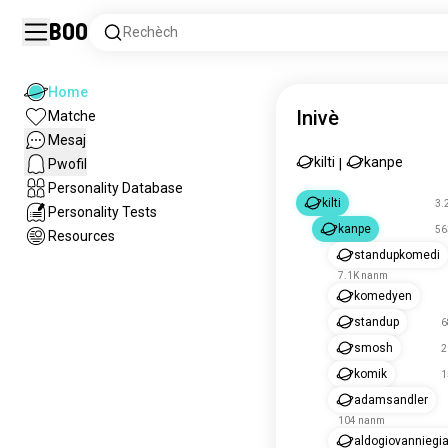
Boo
Rechèch
Home
Inivè
Matche
Mesaj
kilti
kanpe
Pwofil
|
Personality Database
kilti
3.
Personality Tests
kanpe
56
Resources
standupkomedi
7.1K nanm
komedyen
standup
6
smosh
2
komik
1
adamsandler
104 nanm
aldogiovannieg