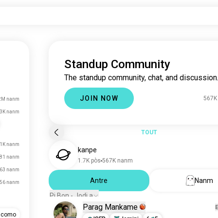
Standup Community
The standup community, chat, and discussion
JOIN NOW
567K
2M nanm
3K nanm
TOUT
1K nanm
kanpe
81 nanm
1.7K pòs
567K nanm
63 nanm
Antre
Nanm
56 nanm
Pi Bon - Jodi a
Parag Mankame
iacomo