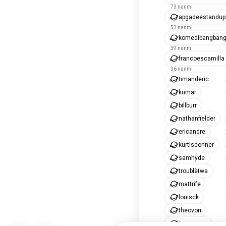
73 nanm
apgadeestandup
53 nanm
komedibangban
39 nanm
francoescamilla
36 nanm
timanderic
kumar
billburr
nathanfielder
ericandre
kurtisconner
samhyde
troublètwa
mattrife
louisck
theovon
jimmycarr