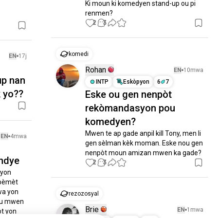
Ki moun ki komedyen stand-up ou pi 
renmen?
2
3
komedi
EN
17j
Rohan
EN
10mwa
up nan
INTP
Eskòpyon
6
7
 yo??
Eske ou gen nenpòt
rekòmandasyon pou
komedyen?
Mwen te ap gade anpil kill Tony, men li 
EN
4mwa
gen sèlman kèk moman. Eske nou gen 
nenpòt moun amizan mwen ka gade?
ondye
2
3
yon 
pèmèt 
wa yon 
rezozosyal
 ou mwen 
Brie
EN
1mwa
t yon 