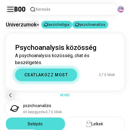
Boo
Keresés
Univerzumok
pszichológia
pszichoanalízis
pszichológia
pszichoanalízis
|
Psychoanalysis közösség
pszichológia
3,7 M lélek
A psychoanalysis közösség, chat és
pszichoanalízis
3,7 E lélek
beszélgetés.
CSATLAKOZZ MOST
3,7 E lélek
MIND
pszichoanalízis
65 bejegyzés
3,7 E lélek
Belépés
Lelkek