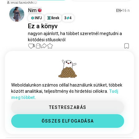
A mai legjobb
Nim
EN
16 n
INFJ
Ikrek
3
4
Ez a könyv
nagyon ajánlott, ha többet szeretnél megtudni a 
kötődési stílusokról
5
1
Ash 🐶🐱🦝🐝🐢🦜🐑
EN
11 hn
ISTJ
Bak
2
1
Gondolatok a hiszékenységről és
Weboldalunkon számos céllal használunk sütiket, többek
manipulációról
között analitikai, teljesítmény és hirdetési célokra.
Tudj
Kivonat egy beszélgetésből

meg többet.
TESTRESZABÁS
Írtam egy átgondoltabb verziót a 
hozzászólásokban, ha azt szeretnéd olvasni
ÖSSZES ELFOGADÁSA
(szerkesztett)
3
7