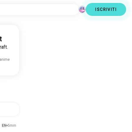
ISCRIVITI
t
aft.
 anime
EN
5mm