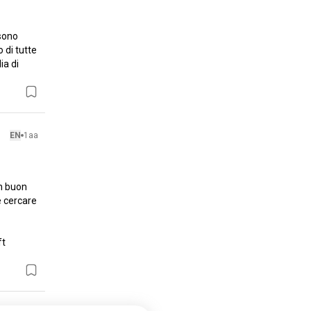
sono 
di tutte 
a di 
EN
1aa
 buon 
 cercare 
t 