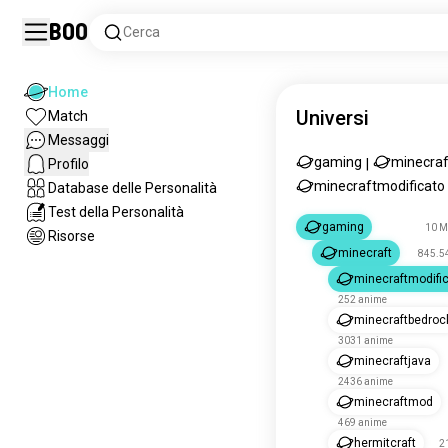
Boo
Cerca
Home
Universi
Match
Messaggi
gaming
minecraf
Profilo
|
minecraftmodificato
Database delle Personalità
Test della Personalità
gaming
10 M
Risorse
minecraft
845.5
minecraftmodifi
252 anime
minecraftbedroc
3031 anime
minecraftjava
2436 anime
minecraftmod
469 anime
hermitcraft
2