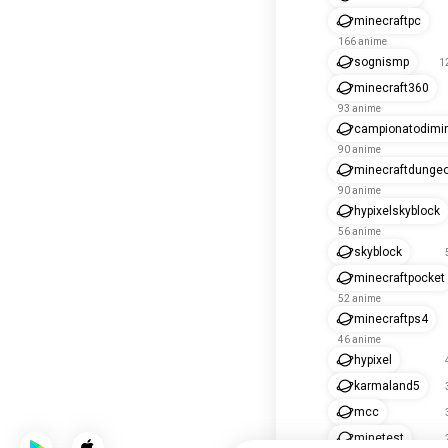
minecraftpc
166 anime
sognismp
1
minecraft360
93 anime
campionatodimin
90 anime
minecraftdunge
90 anime
hypixelskyblock
56 anime
skyblock
minecraftpocket
52 anime
minecraftps4
46 anime
hypixel
karmaland5
mcc
minetest