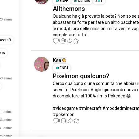
ENFP
Cancro
2
1
Allthemons
Qualcuno ha già provato la beta? Non so se 
23 anime
abbastanza forte per fare un altro pacchetto 
le mod, il libro delle missioni mi fa venire vogli
completare tutto…
ecraft
0
0
ons
Kea
ENFJ
Pixelmon qualcuno?
53 anime
Cerco qualcuno o una comunità che abbia un
server di Pixelmon. Voglio giocarci di nuovo e
di completare al 100% il mio Pokedex 😂

#videogame #minecraft #moddedminecraf
41 anime
#pokemon
11
3
33 anime
31 anime
25 anime