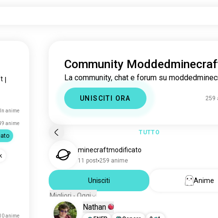
Community Moddedminecraf
La community, chat e forum su moddedminecr
t
|
UNISCITI ORA
259
ln anime
49 anime
TUTTO
cato
minecraftmodificato
k
11 post
259 anime
Unisciti
Anime
Migliori - Oggi
Nathan
10 anime