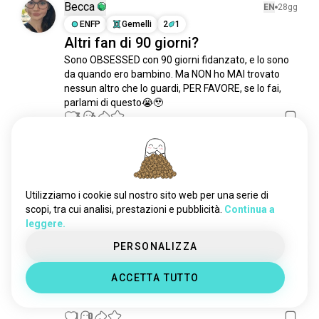
milfmanor
179 anime
Becca
EN
28gg
burlonipochopratici
170 anime
ENFP
Gemelli
2
1
Altri fan di 90 giorni?
nudoespaventato
146 anime
Sono OBSESSED con 90 giorni fidanzato, e lo sono 
corridore
98 anime
da quando ero bambino. Ma NON ho MAI trovato 
maestro_cuoco
89 anime
nessun altro che lo guardi, PER FAVORE, se lo fai, 
bigbrother
81 anime
parlami di questo😭🥹
canaledistoria
3
6
75 anime
demolitori_di_miti
73 anime
survivorcbs
70 anime
Jules
EN
27gg
fidanzato90giorni
66 anime
INTP
Acquario
amorennero
55 anime
Guardando 90 Day Fiance
Utilizziamo i cookie sul nostro sito web per una serie di
pericolo
54 anime
scopi, tra cui analisi, prestazioni e pubblicità.
Continua a
🍿
leggere.
robotdibattaglia
54 anime
Adoro
kvariety
50 anime
PERSONALIZZA
Non fa per me
isoladellamore
49 anime
ACCETTA TUTTO
parlare_di_soldi
46 anime
Non l'ho mai visto
nathanforyou
37 anime
4 voti
1
0
incubidicucina
34 anime