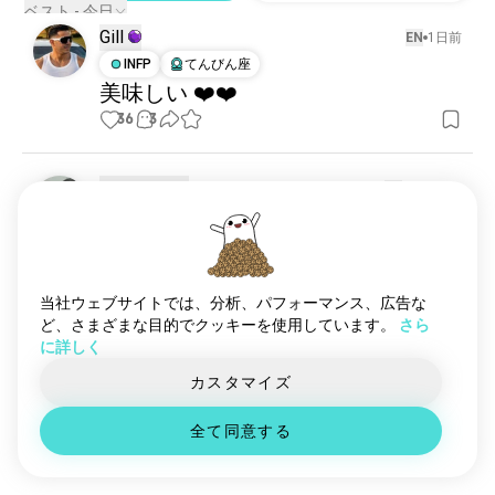
アルコール
5644 人のユーザー
ベスト - 今日
Gill
チーズ
2753 人のユーザー
EN
1日前
果物
INFP
てんびん座
2114 人のユーザー
美味しい ❤️❤️
おやつ
1763 人のユーザー
36
3
珍味
520 人のユーザー
健康飲料
58 人のユーザー
食品産業
45 人のユーザー
Tri lestari
EN
21時間前
ノンアルコールドリンク
38 人のユーザー
ISTJ
さそり座
サタナイト
🥰
25
3
当社ウェブサイトでは、分析、パフォーマンス、広告な
1/2
ど、さまざまな目的でクッキーを使用しています。
さら
に詳しく
Rien
EN
21時間前
カスタマイズ
INTP
ふたご座
2
1
バナナブレッドを作った!!!
全て同意する
とてもしっとりしていて、いい香りがする✨
20
4