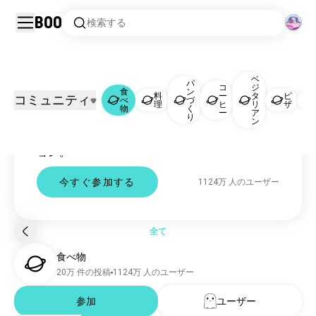
Boo
検索する
ベ
パ
コ
ジ
食べ物
食
ン
料
ー
タ
ピ
コミュニティ
べ
づ
理
ヒ
リ
ザ
物
く
Food コミュニティ
ー
ア
り
食べ物
1117万 人のユーザー
ン
food のコミュニティ、チャット、ディスカッシ
料理
760万 人のユーザー
ョン。
パンづくり
147万 人のユーザー
コーヒー
115万 人のユーザー
今すぐ参加する
1124万 人のユーザー
ベジタリアン
46万 人のユーザー
ピザ
38万 人のユーザー
寿司
23万 人のユーザー
全て
ビーガン
18万 人のユーザー
食べ物
お茶
8.3万 人のユーザー
20万 件の投稿
1124万 人のユーザー
グリル
3.2万 人のユーザー
参加
ユーザー
デザート
6352 人のユーザー