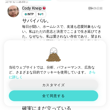
バルハイム
1891 人のユーザー
ベスト - 今日
Cody Kneip
トゥームレイダー
1701 人のユーザー
EN
26日前
デイズ
INTP
9
1
1671 人のユーザー
サバイバル。
ダイイングライト
1571 人のユーザー
毎日が闘い、ホームレスで、友達も恋愛対象もいな
ザバックルームズ
1260 人のユーザー
い。私はただの意志と決意でここまで生き延びてき
サバイバルホラー
1150 人のユーザー
た。なぜなら、私は愛されない存在であり、望まれ
アイデンティティv
1126 人のユーザー
ていないことを理解しているからだ。誰も私を欲し
がらないし、それでいいと思っている。私は一人で
ノーマンズスカイ
1090 人のユーザー
いることに気にしない。頼れるのは自分だけだか
シレンスヒル
1050 人のユーザー
ら、明らかに相性の合わない二人の messy dating 
arkサバイバル進化
1020 人のユーザー
を避けられるし、私は本当に愛を受けるに値しな
tlou
990 人のユーザー
い。私は人生が私に与えたもの、サバイバルに値す
当社ウェブサイトでは、分析、パフォーマンス、広告な
る。最も深いレベルで、私は天を見上げて、これが
バイオハザード2
977 人のユーザー
ど、さまざまな目的でクッキーを使用しています。
さら
神が私に投げかけるすべてなのか挑戦している。
に詳しく
クトゥルフの呼び声
707 人のユーザー
2
17
scpファウンデーション
668 人のユーザー
カスタマイズ
恐れと飢え
505 人のユーザー
Dee Vee
全て同意する
EN
11日前
バイオハザード3
483 人のユーザー
ENTJ
おとめ座
バイオハザード8
439 人のユーザー
確実にまだ立っている
飢えないでね
366 人のユーザー