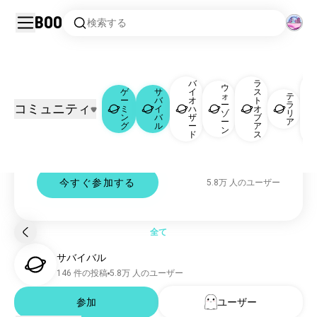
Boo
検索する
バ
ラ
ウ
ゲーミング
サバイバル
|
ゲ
サ
イ
ス
ォ
テ
ー
バ
オ
ト
ー
ラ
コミュニティ
ミ
イ
ハ
オ
Survival コミュニティ
ゾ
リ
ン
バ
ザ
ブ
ゲーミング
1006万 人のユーザー
ー
ア
グ
ル
ー
ア
ン
survival のコミュニティ、チャット、ディスカ
ド
ス
サバイバル
5.8万 人のユーザー
ッション。
バイオハザード
4.3万 人のユーザー
ウォーゾーン
1.4万 人のユーザー
今すぐ参加する
5.8万 人のユーザー
ラストオブアス
1.3万 人のユーザー
テラリア
1.2万 人のユーザー
バイオハザード4
6103 人のユーザー
全て
サバイバルゲーム
5861 人のユーザー
サバイバル
アマングアス
2702 人のユーザー
146 件の投稿
5.8万 人のユーザー
アーク
2330 人のユーザー
参加
ユーザー
サブノーティカ
1906 人のユーザー