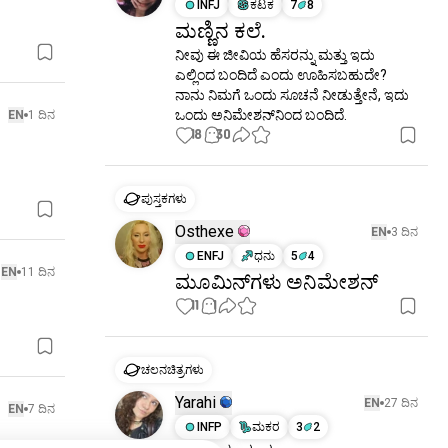
INFJ
ಕಟಕ
7
8
ಮಣ್ಣಿನ ಕಲೆ.
ನೀವು ಈ ಜೀವಿಯ ಹೆಸರನ್ನು ಮತ್ತು ಇದು 
ಎಲ್ಲಿಂದ ಬಂದಿದೆ ಎಂದು ಊಹಿಸಬಹುದೇ? 
ನಾನು ನಿಮಗೆ ಒಂದು ಸೂಚನೆ ನೀಡುತ್ತೇನೆ, ಇದು 
ಒಂದು ಅನಿಮೇಶನ್‌ನಿಂದ ಬಂದಿದೆ.
EN
1 ದಿನ
18
30
ಪುಸ್ತಕಗಳು
Osthexe
EN
3 ದಿನ
ENFJ
ಧನು
5
4
EN
11 ದಿನ
ಮೂಮಿನ್‌ಗಳು ಅನಿಮೇಶನ್
11
1
ಚಲನಚಿತ್ರಗಳು
Yarahi
EN
27 ದಿನ
EN
7 ದಿನ
INFP
ಮಕರ
3
2