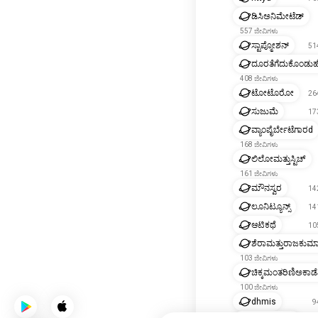
ಡಿಸಿಅನಿಮೇಟೆಡ್
557 ಜೀವಿಗಳು
ಸ್ಟಾಪ್ಮೋಶನ್
51
ದೂರತೆಗೆದುಕೊಂಡು
408 ಜೀವಿಗಳು
ಟೋಟೊರೋ
26
ಸುಜುಮೆ
17
ವ್ಯಾಂಪೈರ್ಬೇಟೆಗಾರd
168 ಜೀವಿಗಳು
ಲಿಲೋಮತ್ತುಸ್ಟಿಚ್
161 ಜೀವಿಗಳು
ಮೌನಸ್ವರ
14
ಲೂನಿಟ್ಯೂನ್ಸ್
14
ಆಟಿಕಥೆ
10
ಶೆರಾಮತ್ತುರಾಜಕುಮ
103 ಜೀವಿಗಳು
ಚಿಕ್ಕಮಂತರಿಣಿಅಕಾಡ
100 ಜೀವಿಗಳು
dhmis
9