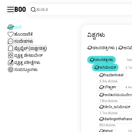
Boo
ಹುಡುಕಿ
ಮನೆ
ವಿಶ್ವಗಳು
ಹೊಂದಾಣಿಕೆ
ಸಂದೇಶಗಳು
ಚಲನಚಿತ್ರಗಳು
ಅನಿ
ಪ್ರೊಫೈಲ್ (ಪಾರ್ಶ್ವಚಿತ್ರ)
|
ವ್ಯಕ್ತಿತ್ವ ಡೇಟಾಬೇಸ್
ಚಲನಚಿತ್ರಗಳು
16ಮ
ವ್ಯಕ್ತಿತ್ವ ಪರೀಕ್ಷೆಗಳು
ಅನಿಮೇಷನ್
2.1ಮ
ಸಂಪನ್ಮೂಲಗಳು
hazbinhotel
5.3ಸಾ ಜೀವಿಗಳು
ಸೌತ್ಪಾರ್ಕ್
4.4ಸ
ಅವತಾರವಾಯುಬೇಂ
1.8ಸಾ ಜೀವಿಗಳು
ಚೀನೀ_ಅನಿಮೇಷನ್
1.1ಸಾ ಜೀವಿಗಳು
darlinginthefran
853 ಜೀವಿಗಳು
httyd
76