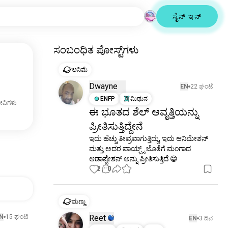
ಸೈನ್ ಇನ್
ಸಂಬಂಧಿತ ಪೋಸ್ಟ್‌ಗಳು
ಅನಿಮೆ
Dwayne
EN
22 ಘಂಟೆ
ENFP
ಮಿಥುನ
ೀವಿಗಳು
ಈ ಭೂತದ ಶೆಲ್ ಆವೃತ್ತಿಯನ್ನು
ಪ್ರೀತಿಸುತ್ತಿದ್ದೇನೆ
ಇದು ಹೆಚ್ಚು ತೀವ್ರವಾಗುತ್ತಿದ್ದು, ಇದು ಆನಿಮೇಶನ್ 
ಮತ್ತು ಅದರ ವಾಯ್ಬ್ಸ್ ಜೊತೆಗೆ ಮಂಗಾದ 
ಆಡಾಪ್ಟೇಶನ್ ಅನ್ನು ಪ್ರೀತಿಸುತ್ತಿದೆ 😁
2
0
ಮಣ್ಣು
N
15 ಘಂಟೆ
Reet
EN
3 ದಿನ