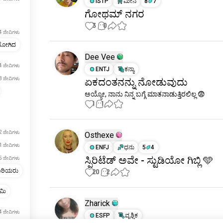
ISTP
ಮೀನ
8
7
ಗೋಥಮ್ ನಗರ
3
0
4 ಜೀವಿಗಳು
ಹೋಗಿದ
Dee Vee
4 ಜೀವಿಗಳು
ENTJ
ಕನ್ಯಾ
3 ಜೀವಿಗಳು
ಏಕದಂತನನ್ನು ನೋಡುವುದು
ಅಯ್ಯೋ, ನಾನು ನಿನ್ನ ಬಗ್ಗೆ ಮಾತನಾಡುತ್ತಿರಲಿಲ್ಲ 😨
1
1
2 ಜೀವಿಗಳು
Osthexe
1 ಜೀವಿಗಳು
ENFJ
ಧನು
5
4
ಸ್ಪಿರಿಟೆಡ್ ಅವೇ - ಸ್ಟುಡಿಯೋ ಗಿಬ್ಲಿ 🩵
5 ಜೀವಿಗಳು
ಾರಿಯರು
20
2
ೆಮಿ
Zharick
4 ಜೀವಿಗಳು
ESFP
ವೃಶ್ಚಿಕ