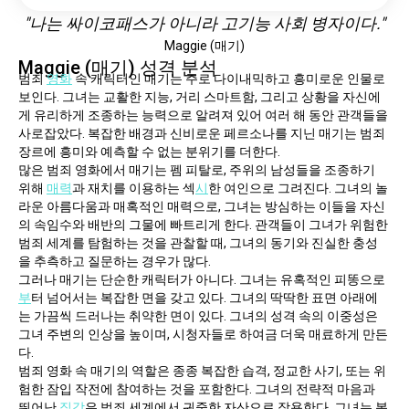
"나는 싸이코패스가 아니라 고기능 사회 병자이다."
Maggie (매기)
Maggie (매기) 성격 분석
범죄 
영화
 속 캐릭터인 매기는 주로 다이내믹하고 흥미로운 인물로 
보인다. 그녀는 교활한 지능, 거리 스마트함, 그리고 상황을 자신에
게 유리하게 조종하는 능력으로 알려져 있어 여러 해 동안 관객들을 
사로잡았다. 복잡한 배경과 신비로운 페르소나를 지닌 매기는 범죄 
장르에 흥미와 예측할 수 없는 분위기를 더한다.
많은 범죄 영화에서 매기는 펨 피탈로, 주위의 남성들을 조종하기 
위해 
매력
과 재치를 이용하는 섹
시
한 여인으로 그려진다. 그녀의 놀
라운 아름다움과 매혹적인 매력으로, 그녀는 방심하는 이들을 자신
의 속임수와 배반의 그물에 빠트리게 한다. 관객들이 그녀가 위험한 
범죄 세계를 탐험하는 것을 관찰할 때, 그녀의 동기와 진실한 충성
을 추측하고 질문하는 경우가 많다.
그러나 매기는 단순한 캐릭터가 아니다. 그녀는 유혹적인 피똥으로
부
터 넘어서는 복잡한 면을 갖고 있다. 그녀의 딱딱한 표면 아래에
는 가끔씩 드러나는 취약한 면이 있다. 그녀의 성격 속의 이중성은 
그녀 주변의 인상을 높이며, 시청자들로 하여금 더욱 매료하게 만든
다.
범죄 영화 속 매기의 역할은 종종 복잡한 습격, 정교한 사기, 또는 위
험한 잠입 작전에 참여하는 것을 포함한다. 그녀의 전략적 마음과 
뛰어난 
직감
은 범죄 세계에서 귀중한 자산으로 작용한다. 그녀는 복