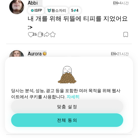
보더콜리
137 영혼들
Abbi
EN
4시간
콜리
133 영혼들
ISFP
황소자리
5
4
내 개를 위해 뒤뜰에 티피를 지었어요
프렌치불도그
124 영혼들
:>
래브라도
114 영혼들
불도그
26
8
110 영혼들
비글
95 영혼들
도베르만
91 영혼들
Aurora
EN
21시간
도우미견
88 영혼들
INTP
염소자리
8
7
푸들
80 영혼들
너무 많은 털
로트와일러
80 영혼들
😂
구조견
78 영혼들
19
2
그레이하운드
73 영혼들
당사는 분석, 성능, 광고 등을 포함한 여러 목적을 위해 웹사
이트에서 쿠키를 사용합니다.
자세히
포메라니안
73 영혼들
Osthexe
EN
19시간
불테리어
72 영혼들
맞춤 설정
ENFJ
궁수자리
5
4
시추
69 영혼들
내 2개의 성격 💙🩵
전체 동의
암컷개
66 영혼들
17
2
골든리트리버에너지
63 영혼들
앰스태프
62 영혼들