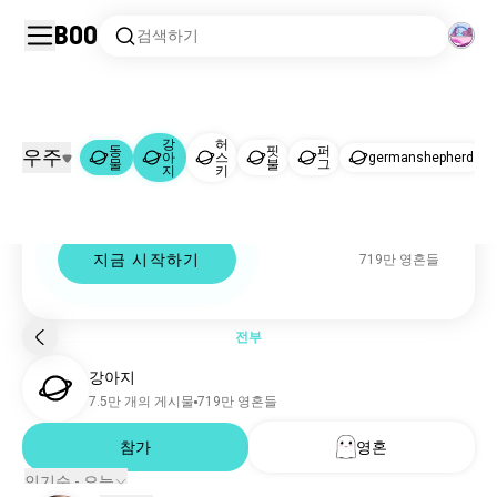
Boo
검색하기
동물
강아지
|
강
허
동
핏
퍼
우주
아
스
germanshepherd
물
불
그
지
키
Dogs 커뮤니티
동물
501만 영혼들
dogs 커뮤니티, 대화, 토론.
강아지
716만 영혼들
허스키
657 영혼들
지금 시작하기
719만 영혼들
핏불
502 영혼들
퍼그
453 영혼들
germanshepherd
405 영혼들
전부
닥스훈트
378 영혼들
강아지
치와와
367 영혼들
7.5만 개의 게시물
719만 영혼들
코기
318 영혼들
시바이누
참가
영혼
246 영혼들
골든리트리버
240 영혼들
인기순 - 오늘