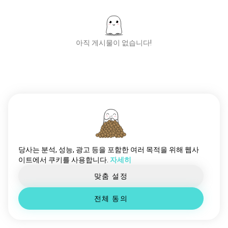
코미디뱅뱅
39 영혼들
프랑코에스카미야
36 영혼들
timanderic
33 영혼들
아직 게시물이 없습니다!
kumar
31 영혼들
빌버
29 영혼들
nathanfielder
27 영혼들
에릭안드레
25 영혼들
새로운 사람들을 만나세
요
커티스코너
25 영혼들
50,000,000+
samhyde
25 영혼들
다운로드
세바보
22 영혼들
mattrife
22 영혼들
theovon
16 영혼들
당사는 분석, 성능, 광고 등을 포함한 여러 목적을 위해 웹사
이트에서 쿠키를 사용합니다.
자세히
지미카
15 영혼들
존물레이니
13 영혼들
맞춤 설정
rhettandlink
11 영혼들
전체 동의
justforlaugh
10 영혼들
제프더넘
10 영혼들
토르스텐슈트레터
9 영혼들