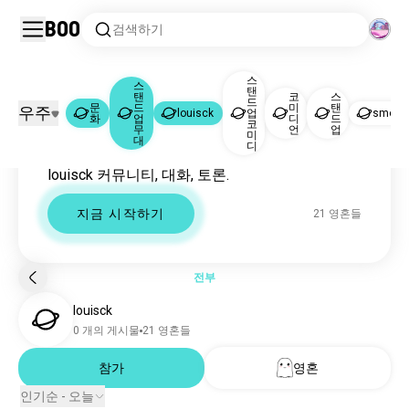
Boo
검색하기
스
스
탠
탠
코
스
드
문
드
미
탠
우주
louisck
업
smosh
문화
스탠드업무대
louisck
|
|
화
업
디
드
코
무
언
업
미
대
Louisck 커뮤니티
디
문화
318만 영혼들
louisck 커뮤니티, 대화, 토론.
스탠드업무대
56만 영혼들
louisck
21 영혼들
지금 시작하기
21 영혼들
스탠드업코미디
7.1천 영혼들
코미디언
1천 영혼들
스탠드업
681 영혼들
전부
smosh
263 영혼들
louisck
코믹
156 영혼들
0 개의 게시물
21 영혼들
아담샌들러
104 영혼들
aldogiovanniegiacomo
참가
영혼
73 영혼들
스탠드업보기
53 영혼들
인기순 - 오늘