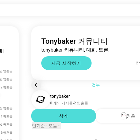
Tonybaker 커뮤니티
tonybaker 커뮤니티, 대화, 토론.
대
|
지금 시작하기
2
8만 영혼들
6만 영혼들
전부
2 영혼들
tonybaker
0 개의 게시물
2 영혼들
천 영혼들
참가
영혼
81 영혼들
63 영혼들
인기순 - 오늘
56 영혼들