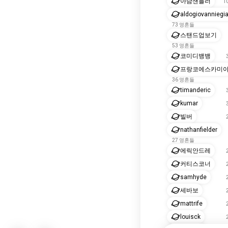
아담샌들러
1
aldogiovannieg
73 영혼들
스탠드업보기
53 영혼들
코미디뱅뱅
프랑코에스카미
36 영혼들
timanderic
kumar
빌버
nathanfielder
27 영혼들
에릭안드레
커티스코너
samhyde
세바보
mattrife
louisck