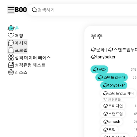
Boo
검색하기
홈
우주
매칭
메시지
문화
스탠드업무
프로필
|
tonybaker
성격 데이터 베이스
성격유형 테스트
문화
31
리소스
스탠드업무대
5
tonybaker
스탠드업코미디
7.1천 영혼들
코미디언
1
스탠드업
6
smosh
2
코믹
1