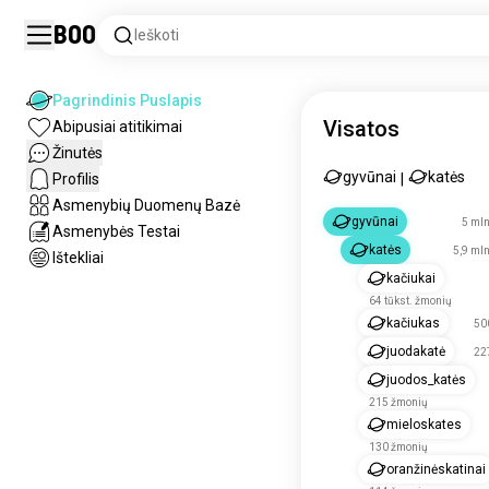
Boo
Ieškoti
Pagrindinis Puslapis
Visatos
Abipusiai atitikimai
Žinutės
gyvūnai
katės
Profilis
|
Asmenybių Duomenų Bazė
gyvūnai
5 mln
Asmenybės Testai
katės
5,9 ml
Ištekliai
kačiukai
64 tūkst. žmonių
kačiukas
50
juodakatė
22
juodos_katės
215 žmonių
mieloskates
130 žmonių
oranžinėskatinai