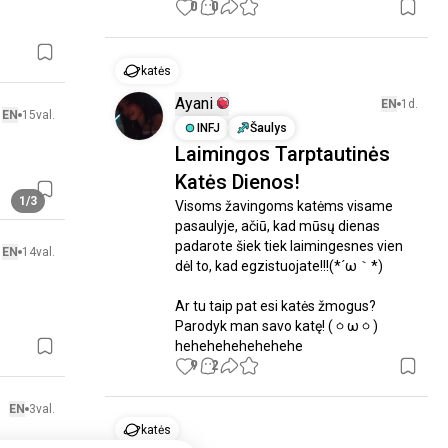
0
0
katės
Ayani
EN
1d.
EN
15val.
INFJ
Šaulys
Laimingos Tarptautinės
Katės Dienos!
1/3
Visoms žavingoms katėms visame 
pasaulyje, ačiū, kad mūsų dienas 
padarote šiek tiek laimingesnes vien 
EN
14val.
dėl to, kad egzistuojate!!!(⁠*⁠´⁠ω⁠｀⁠*⁠)

Ar tu taip pat esi katės žmogus? 
Parodyk man savo katę! (⁠ㆁ⁠ω⁠ㆁ⁠) 
hehehehehehehehe
9
2
EN
3val.
katės