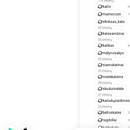
114 žmonių
katto
9
mainecoon
7
sfinksas_katė
62 žmonių
katėsamžinai
56 žmonių
kalikas
4
mėlynosakys
42 žmonių
siamokatinai
33 žmonių
meilėkatėms
28 žmonių
skudurinėlėlė
27 žmonių
kačiukųžaidimas
26 žmonių
baltoskatės
2
ragdollai
1
kalikokatė
1