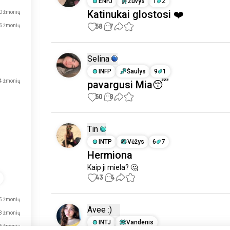
ENFJ
Žuvys
1
2
Katinukai glostosi ❤️
0 žmonių
58
7
6 žmonių
Selina
INFP
Šaulys
9
1
4 žmonių
pavargusi Mia😴
50
8
Tin
INTP
Vėžys
6
7
Hermiona
Kaip ji miela? 🤔
43
4
5 žmonių
Avee :)
8 žmonių
INTJ
Vandenis
6 žmonių