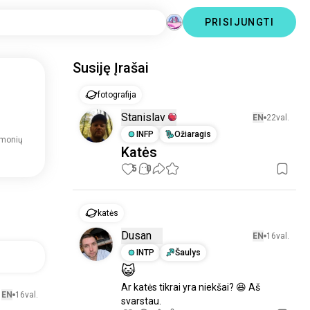
PRISIJUNGTI
Susiję Įrašai
fotografija
Stanislav
EN
22val.
INFP
Ožiaragis
žmonių
Katės
5
0
katės
Dusan
EN
16val.
INTP
Šaulys
😺
Ar katės tikrai yra niekšai? 😆 Aš 
EN
16val.
svarstau.