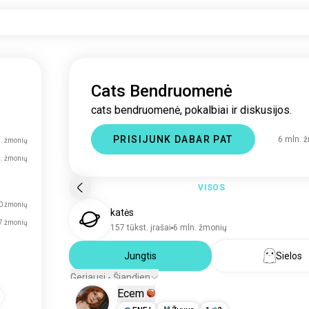
Cats Bendruomenė
cats bendruomenė, pokalbiai ir diskusijos.
PRISIJUNK DABAR PAT
6 mln. 
. žmonių
n. žmonių
VISOS
0 žmonių
katės
7 žmonių
157 tūkst. įrašai
6 mln. žmonių
Jungtis
Sielos
Geriausi - Šiandien
Ecem