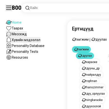
Boo
Хайх
Home
Ертөнцүүд
Таарах
Мессежүүд
хөгжим
дуулах
Хувийн мэдээлэл
|
Personality Database
хөгжим
Personality Tests
дуулах
Resources
караоке
дууны_дүр
найралдуу
rophnan
hanszimmer
дуу_орлуулах
singkaraoke
дуухоолой