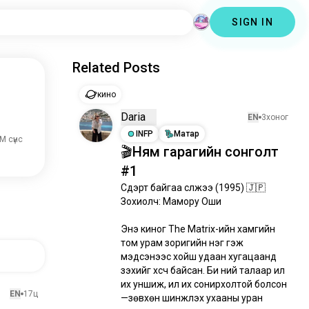
SIGN IN
Related Posts
кино
Daria
EN
3хоног
INFP
Матар
M сүнс
🎬Ням гарагийн сонголт
#1
Сүүдэрт байгаа сүлжээ (1995) 🇯🇵

Зохиолч: Мамору Оши

Энэ киног The Matrix-ийн хамгийн 
том урам зоригийн нэг гэж 
мэдсэнээс хойш удаан хугацаанд 
үзэхийг хүсч байсан. Би үүний талаар илүү 
их уншиж, илүү их сонирхолтой болсон
EN
17ц
—зөвхөн шинжлэх ухааны уран 