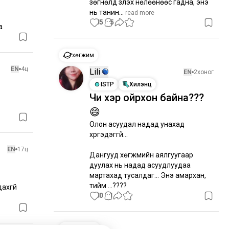
зөгнөлд үзүүлэх нөлөөнөөс гадна, энэ 
нь танин...
 read more
15
5
а
хөгжим
EN
4ц
Lili
EN
2хоног
ISTP
Хилэнц
Чи хэр ойрхон байна???
😄
Олон асуудал надад унахад 
хүргэдэггүй... 

EN
17ц
Дангууд хөгжмийн аялгуугаар 
дуулах нь надад асуудлуудаа 
мартахад тусалдаг... Энэ амархан, 
тийм үү...????
хгүй 
10
1
найзууд