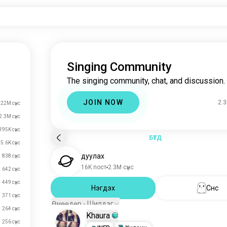
Singing Community
The singing community, chat, and discussion.
JOIN NOW
2.3
22M сүнс
2.3M сүнс
195K сүнс
БҮГД
5.6K сүнс
дуулах
838 сүнс
16K пост
2.3M сүнс
642 сүнс
449 сүнс
Нэгдэх
Сүнс
371 сүнс
Өнөөдөр - Шилдэг
264 сүнс
Khaura
256 сүнс