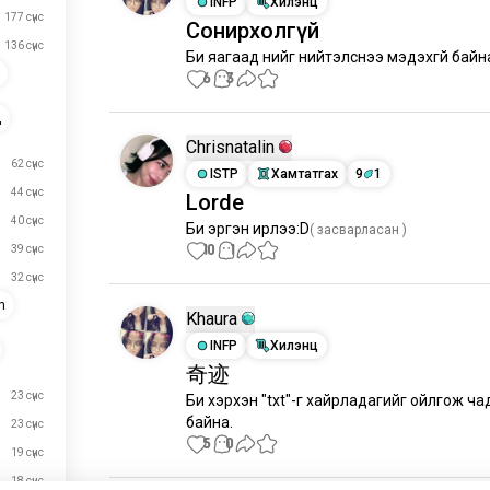
INFP
Хилэнц
177 сүнс
Сонирхолгүй
136 сүнс
Би яагаад үүнийг нийтэлснээ мэдэхгүй байн
6
3
д
Chrisnatalin
62 сүнс
ISTP
Хамтатгах
9
1
44 сүнс
Lorde
40 сүнс
Би эргэн ирлээ:D
( засварласан )
10
1
39 сүнс
32 сүнс
n
Khaura
INFP
Хилэнц
奇迹
23 сүнс
Би хэрхэн "txt"-г хайрладагийг ойлгож чада
байна.
23 сүнс
5
0
19 сүнс
18 сүнс