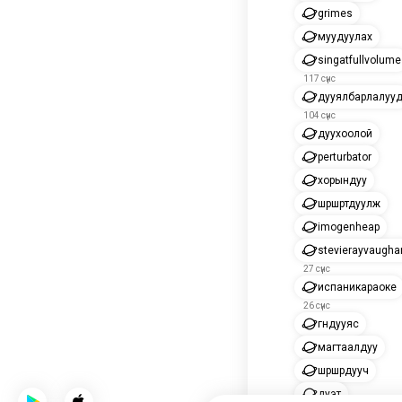
grimes
муудуулах
singatfullvolume
117 сүнс
дууялбарлалуу
104 сүнс
дуухоолой
perturbator
хорындуу
шүршүүртдуулж
imogenheap
stevierayvaugha
27 сүнс
испаникараоке
26 сүнс
гүндууяс
магтаалдуу
шүршүүрдууч
дуэт