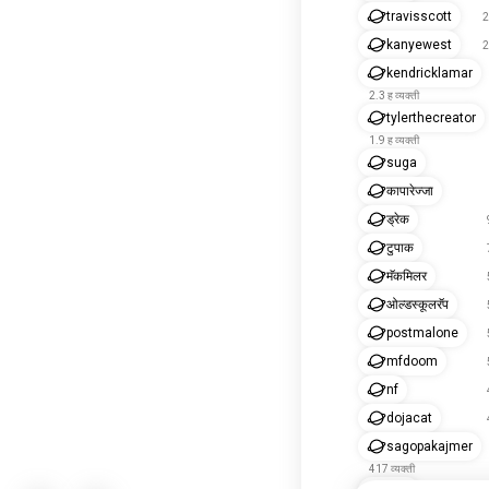
travisscott
2
kanyewest
2
kendricklamar
2.3 ह व्यक्ती
tylerthecreator
1.9 ह व्यक्ती
suga
कापारेज्जा
ड्रेक
टुपाक
मॅकमिलर
ओल्डस्कूलरॅप
postmalone
mfdoom
nf
dojacat
sagopakajmer
417 व्यक्ती