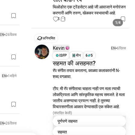
थिओडोरा एक ट्रेंडसेटर आहे जी आवाजाने मनोरंजन 
करणारी आणि तरुण, खेळकर स्वभावाची आहे.
3
1
1/4
EN
26दिवस
अनियमित
Kevin
EN
6दिवस
ISFP
मीन
6
5
सहमत की असहमत?
रॅप संगीत तयार करताना, काळ्या कलाकारांनी N-
EN
1महिने
शब्द वगळावा.

टीप: मी रॅप संगीताचा चाहता नाही पण मला त्याची 
लोकप्रियता आणि सांस्कृतिक महत्त्व समजते. हे मला 
जातीय असण्याचा प्रयत्न नाही. हे तुमच्या 
विचारसरणीला आकार देण्यासाठी एक संकेत आहे.
(संपादित केली)
पूर्णपणे सहमत
EN
26दिवस
सहमत