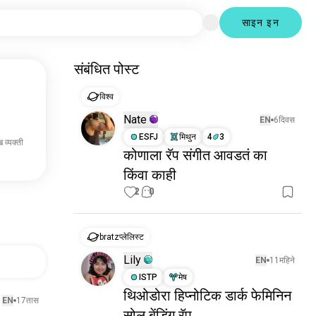
साइन इन
संबंधित पोस्ट
विश्व
Nate
EN
6दिवस
ESFJ
मिथुन
4
3
 व्यक्ती
कोणाला रॅप संगीत आवडतं का
किंवा काही
2
0
bratzप्लेलिस्ट
Lily
EN
11महिने
ISTP
मेष
थिओडोरा हिप्नोटिक डार्क फेमिनिन
EN
17तास
सोल बेंडिंग रॅप