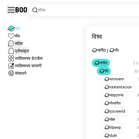
Boo
शोधा
होम
विश्व
मॅच
संदेश
संगीत
रॅप
प्रोफाइल
|
व्यक्तिमत्त्व डेटाबेेस
संगीत
2.2 
व्यक्तिमत्त्व चाचणी
रॅप
22 
संसाधने
eminem
xxxtentacion
साइट्रान्स
9
रॅपसंगीत
juicewrld
3
खेळ
3
lilpeep
3
duki
2