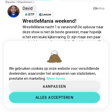
nwo
96 zielen
Beste - Vandaag
David
rhearipley
79 zielen
EN
3ma
worstelbewegingen
ISTP
Leeuw
59 zielen
WrestleMania weekend!
romanreigns
43 zielen
WrestleMania nacht 1 is vanavond! De opbouw naar 
cmpunk
39 zielen
deze show is niet de beste geweest, maar hopelijk 
johncena
36 zielen
is het een leuke kijkervaring. Er zijn maar een paar 
aliyah
35 zielen
wedstrijden waar ik naar uitkijk. Brock Lesnar vs Oba 
Femi, CM Punk vs Roman Reigns & de IC 
alexabliss
19 zielen
ladderwedstrijd. Ik keek uit naar Randy Orton vs 
wwebayley
16 zielen
Cody...
 meer lezen
randyorton
10 zielen
2
1
sethrollins
9 zielen
We gebruiken cookies op onze website voor verschillende
lita
7 zielen
doeleinden, waaronder het analyseren van statistieken,
Zachary/Lilith
EN
3ma
prestatie en marketing.
Meer lezen.
livmorgan
7 zielen
ENFP
Kreeft
7
8
beckylynch
6 zielen
AANPASSEN
Niet zeker hoe ik me voel over het
biancabelair
6 zielen
vinden van dit in het wild
ALLES ACCEPTEREN
afketsing
5 zielen
1
1
kogelclub
5 zielen
sterkeman
5 zielen