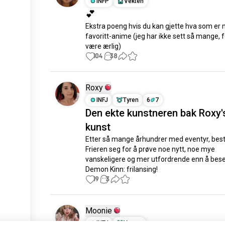
INFP
Vekten
💕
Ekstra poeng hvis du kan gjette hva som er m
favoritt-anime (jeg har ikke sett så mange, fo
være ærlig)
104
38
Roxy
INFJ
Tyren
6
7
Den ekte kunstneren bak Roxy'
kunst
Etter så mange århundrer med eventyr, bes
Frieren seg for å prøve noe nytt, noe mye 
vanskeligere og mer utfordrende enn å besei
Demon Kinn: frilansing!
19
3
registrerte seg nettopp.
Moonie
registrerte seg nettopp.
INTJ
Væren