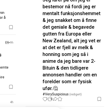
bestemor nå fordi jeg er
mentalt funksjonshemmet
in 
r å 
& jeg snakket om å finne
det geniale & begavede
gutten fra Europa eller
New Zealand, alt jeg vet er
EN
9h
at det er fjell av melk &
honning som jeg så i
s
anime da jeg bare var 2-
Bituin & den tidligere
temte 
annonsen handler om en
re 
forelder som er fysisk
ufør.🤔
#VerySuspicious
 (redigert)
1
0
4h