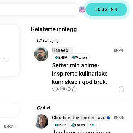
LOGG INN
Relaterte innlegg
matlaging
Haseeb
EN
9h
ENFP
Væren
sjeler
Setter min anime-
inspirerte kulinariske
kunnskap i god bruk.
4
0
tiktok
Christine Joy Doroin Lazo
EN
2h
INTP
Løven
8
7
EN
21h
Jeg lurer på om jeg er