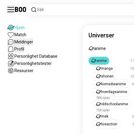
Boo
Søk
Hjem
Universer
Match
Meldinger
anime
Profil
Personlighet Database
anime
7.
Personlighetstester
manga
70
Ressurser
shonen
12
komedieanime
9
hverdagsanime
78K sjeler
oldschoolanime
75K sjeler
mek
2
liveaction
1