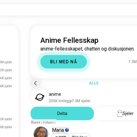
Anime Fellesskap
anime-fellesskapet, chatten og diskusjonen.
BLI MED NÅ
7.3M 
3M sjeler
3K sjeler
4K sjeler
ALLE
6K sjeler
anime
255K innlegg
7.3M sjeler
Delta
Sjeler
2K sjeler
Best - I dag
6K sjeler
Maria