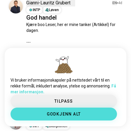
Gianni-Lauritz Grubert
EN
4d
INTP
Løven
God handel
Kjære boo Leser, her er mine tanker (Artikkel) for 
dagen.

---

Omfang 📝

De nedenforstående forklaringene er ikke en 
avhandling med postulater og aksiomer, men mer 
en heuristikk å ha i bakhodet.

Vi bruker informasjonskapsler på nettstedet vårt til en
Fri 🌊

rekke formål, inkludert analyse, ytelse og annonsering.
Få
Frihet gjennom en delt begrensning. Fravær av 
mer informasjon.
praksis, f.eks. svindel, som ville undergrave...
 les mer
2
3
TILPASS
GODKJENN ALT
Malysa
EN
23d
INFP
Skorpionen