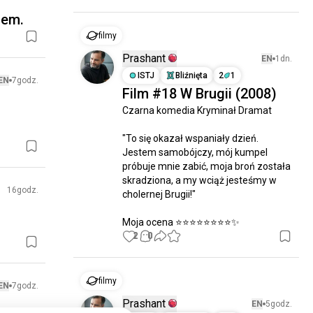
nem.
filmy
Prashant
EN
1dn.
ISTJ
Bliźnięta
2
1
EN
7godz.
Film #18 W Brugii (2008)
Czarna komedia Kryminał Dramat

"To się okazał wspaniały dzień. 
Jestem samobójczy, mój kumpel 
próbuje mnie zabić, moja broń została 
skradziona, a my wciąż jesteśmy w 
16godz.
cholernej Brugii!"  

Moja ocena ⭐⭐⭐⭐⭐⭐⭐⭐✨
2
0
filmy
EN
7godz.
Prashant
EN
5godz.