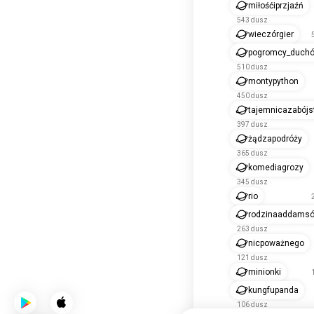
miłośćiprzjaźń
543 dusz
wieczórgier
pogromcy_duch
510 dusz
montypython
450 dusz
tajemnicazabój
397 dusz
żądzapodróży
365 dusz
komediagrozy
345 dusz
rio
rodzinaaddams
263 dusz
nicpoważnego
121 dusz
minionki
kungfupanda
106 dusz