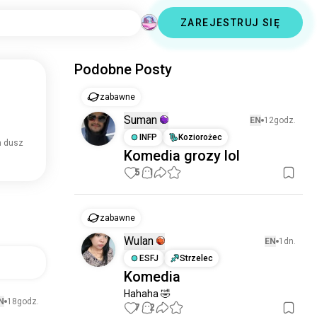
ZAREJESTRUJ SIĘ
Podobne Posty
zabawne
Suman
EN
12godz.
INFP
Koziorożec
n dusz
Komedia grozy lol
5
1
zabawne
Wulan
EN
1dn.
ESFJ
Strzelec
Komedia
Hahaha 🤣
N
18godz.
7
2