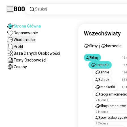
Boo
Szukaj
Strona Główna
Wszechświaty
Dopasowanie
Wiadomości
filmy
komedie
Profil
|
Baza Danych Osobowości
filmy
16 
Testy Osobowości
komedie
7 
Zasoby
annie
16 
shrek
1,3 
maskotki
1,3 
programkomedi
716 dusz
filmykomediowe
714 dusz
powrótdoprzyszł
705 dusz