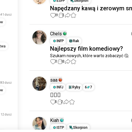
ESFP
Skorpion
Napędzany kawą i zerowym s
19
3
541 dusz
ów
Chels
INFP
Rak
stwa
Najlepszy film komediowy?
Szukam nowych, które warto zobaczyć 🤔
11
18
saa
283 dusz
INFJ
Ryby
6
7
ów
🤷🏻‍♀️
8
2
112 dusz
Kiah
ISTP
Skorpion