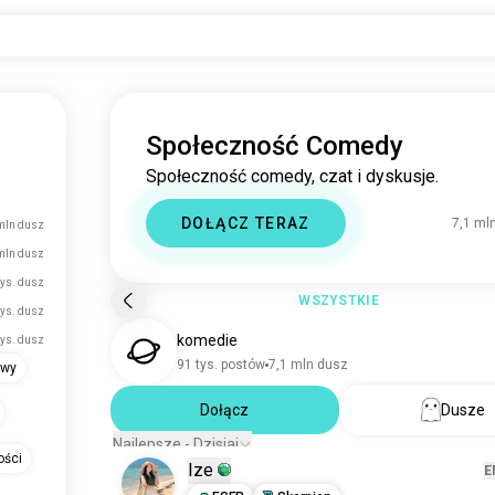
Społeczność Comedy
Społeczność comedy, czat i dyskusje.
DOŁĄCZ TERAZ
7,1 ml
mln dusz
mln dusz
tys. dusz
WSZYSTKIE
tys. dusz
komedie
tys. dusz
91 tys. postów
7,1 mln dusz
owy
Dołącz
Dusze
Najlepsze - Dzisiaj
ości
Ize
E