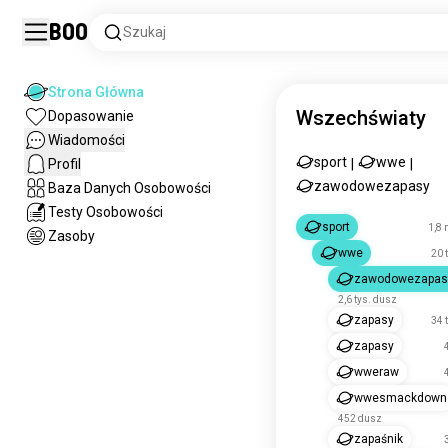
Boo
Szukaj
Strona Główna
Wszechświaty
Dopasowanie
Wiadomości
sport
wwe
Profil
|
|
zawodowezapasy
Baza Danych Osobowości
Testy Osobowości
sport
1,8 
Zasoby
wwe
20 
zawodowezapas
2,6 tys. dusz
zapasy
34 
zapasy
wweraw
wwesmackdown
452 dusz
zapaśnik