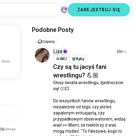
ZAREJESTRUJ SIĘ
Podobne Posty
zapasy
Liza
EN
1r.
INFJ
Ryby
s. dusz
Czy są tu jacyś fani
wrestlingu? 💪🏼
Głosy świata wrestlingu, zjednoczcie 
się! 🤼‍♂️💥

Do wszystkich fanów wrestlingu, 
niezależnie od tego, czy jesteś 
zapalonym entuzjastą, czy 
przypadkowym obserwatorem, widzę 
was! 👀 Wiem, że niektórzy z was 
EN
3mies.
mogą myśleć: "To fałszywe, kogo to 