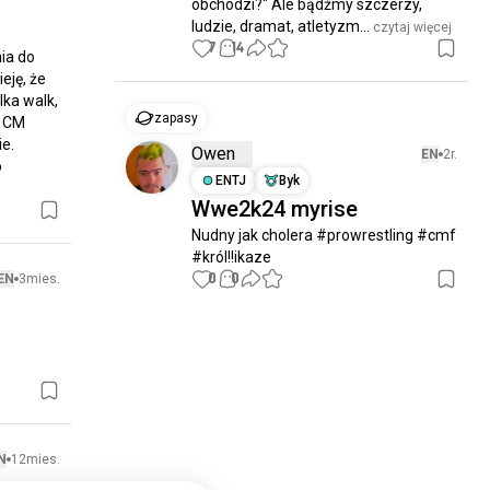
obchodzi?" Ale bądźmy szczerzy, 
ludzie, dramat, atletyzm...
 czytaj więcej
7
14
ia do 
ję, że 
ka walk, 
zapasy
 CM 
e. 
Owen
EN
2r.
 
ENTJ
Byk
Wwe2k24 myrise
Nudny jak cholera #prowrestling #cmf 
#król!!ikaze
0
0
EN
3mies.
N
12mies.