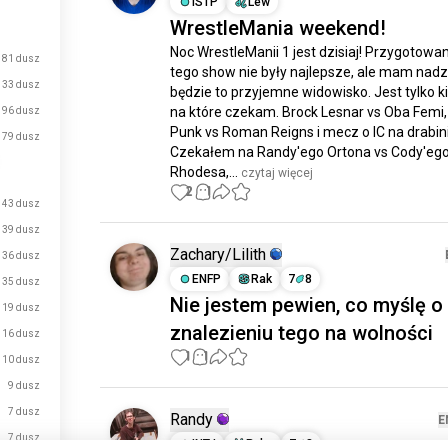
ISTP
Lew
WrestleMania weekend!
Noc WrestleManii 1 jest dzisiaj! Przygotowan
181 dusz
tego show nie były najlepsze, ale mam nadzie
133 dusz
będzie to przyjemne widowisko. Jest tylko kil
na które czekam. Brock Lesnar vs Oba Femi,
96 dusz
Punk vs Roman Reigns i mecz o IC na drabini
79 dusz
Czekałem na Randy'ego Ortona vs Cody'ego
Rhodesa,...
 czytaj więcej
2
1
43 dusz
39 dusz
Zachary/Lilith
36 dusz
ENFP
Rak
7
8
35 dusz
Nie jestem pewien, co myślę o
19 dusz
znalezieniu tego na wolności
16 dusz
1
1
10 dusz
9 dusz
7 dusz
Randy
E
7 dusz
INTJ
Ryby
7
8