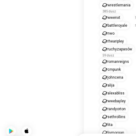
wrestlemania
385 dusz
wwenxt
battleroyale
nwo
rhearipley
ruchyzapasów
59 dusz
romanreigns
cmpunk
johncena
alija
alexabliss
wwebayley
randyorton
sethrollins
lita
livmorgan