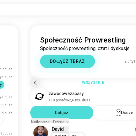
Społeczność Prowrestling
Społeczność prowrestling, czat i dyskusje.
DOŁĄCZ TERAZ
2,6 ty
mln dusz
tys. dusz
WSZYSTKIE
y
zawodowezapasy
tys. dusz
110 postów
2,6 tys. dusz
492 dusz
Dołącz
Dusze
459 dusz
Najlepsze - Dzisiaj
David
396 dusz