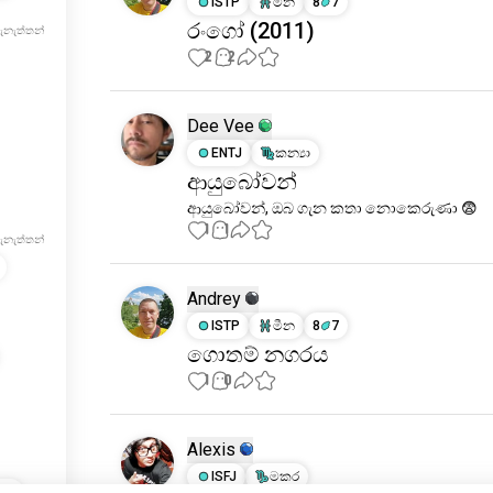
ISTP
මීන
8
7
රංගෝ (2011)
ැනැත්තන්
2
2
Dee Vee
ENTJ
කන්‍යා
ආයුබෝවන්
ආයුබෝවන්, ඔබ ගැන කතා නොකෙරුණා 😨
1
1
ැනැත්තන්
Andrey
ISTP
මීන
8
7
ගොතම් නගරය
1
0
Alexis
ISFJ
මකර