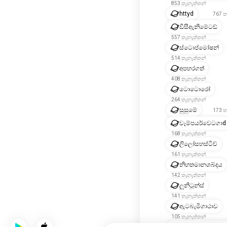
853 තැනැත්තන්
httyd
767 ත
ඩීසීඇනිමේටඩ්
557 තැනැත්තන්
ස්ටොප්මෝෂන්
514 තැනැත්තන්
අපහරගත්
408 තැනැත්තන්
ටොටොරෝ
264 තැනැත්තන්
සුසුමේ
173 ත
වෑම්පයර්වෙටගාd
168 තැනැත්තන්
ලිලෝසහස්ටිච්
161 තැනැත්තන්
නිහතමානශබ්දය
142 තැනැත්තන්
ලූනිටූන්ස්
141 තැනැත්තන්
ඇටබැමිගාථාව
105 තැනැත්තන්