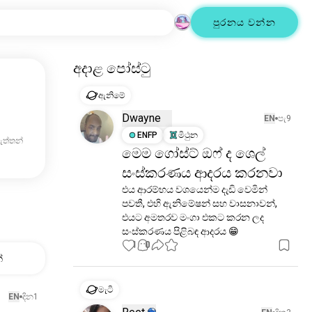
පුරනය වන්න
අදාළ පෝස්ටු
ඇනිමේ
Dwayne
EN
පැ9
ENFP
මිථුන
ැත්තන්
මෙම ගෝස්ට් ඔෆ් ද ශෙල්
සංස්කරණය ආදරය කරනවා
එය ආරම්භය වශයෙන්ම දැඩි වෙමින් 
පවතී, එහි ඇනිමේෂන් සහ වාසනාවන්, 
එයට අමතරව මංගා එකට කරන ලද 
සංස්කරණය පිළිබඳ ආදරය 😁
1
0
්
මැටි
EN
දින1