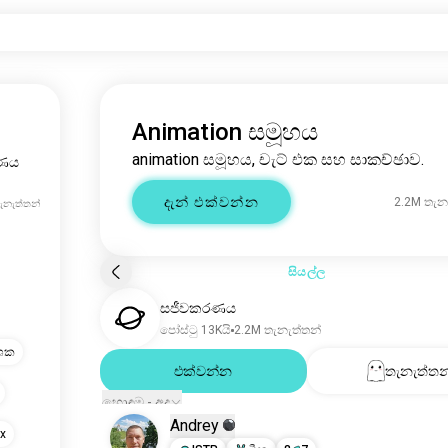
Animation සමූහය
animation සමූහය, චැට් එක සහ සාකච්ඡාව.
ණය
දැන් එක්වන්න
2.2M තැන
ැනැත්තන්
සියල්ල
සජීවකරණය
පෝස්ටු 13Kයි
2.2M තැනැත්තන්
ශක
එක්වන්න
තැනැත්තන
හොඳම - අද
Andrey
xx