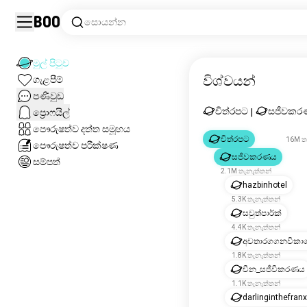
Boo
සොයන්න
මුල් පිටුව
විශ්වයන්
ගැළපීම්
පණිවුඩ
චිත්රපට
සජීවකර
ප්‍රොෆයිල්
|
පෞරුෂත්ව දත්ත සමූහය
චිත්රපට
16M ත
පෞරුෂත්ව පරීක්ෂණ
සජීවකරණය
සම්පත්
2.1M තැනැත්තන්
hazbinhotel
5.3K තැනැත්තන්
සවුත්පාර්ක්
4.4K තැනැත්තන්
අවතාරගගනවිකා
1.8K තැනැත්තන්
චීන_සජීවිකරණය
1.1K තැනැත්තන්
darlinginthefran