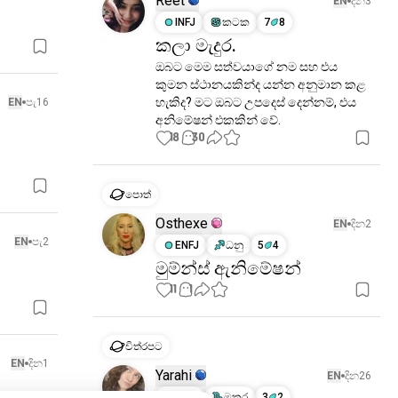
Reet
EN
දින3
INFJ
කටක
7
8
කලා මැදුර.
ඔබට මෙම සත්වයාගේ නම සහ එය 
කුමන ස්ථානයකින්ද යන්න අනුමාන කළ 
හැකිද? මට ඔබට උපදෙස් දෙන්නම්, එය 
EN
පැ16
අනිමේෂන් එකකින් වේ.
18
30
පොත්
Osthexe
EN
දින2
EN
පැ2
ENFJ
ධනු
5
4
මුම්න්ස් ඇනිමේෂන්
11
1
චිත්රපට
EN
දින1
Yarahi
EN
දින26
INFP
මකර
3
2