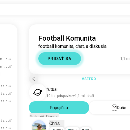
Football Komunita
football komunita, chat, a diskusia.
PRIDAŤ SA
1,1 mi
 mil. duší
 mil. duší
VŠETKO
 tis. duší
futbal
 tis. duší
10 tis. príspevkov
1,1 mil. duší
 tis. duší
Pripojiť sa
Duše
Najlepší- Dnes
 tis. duší
Chris
 tis. duší