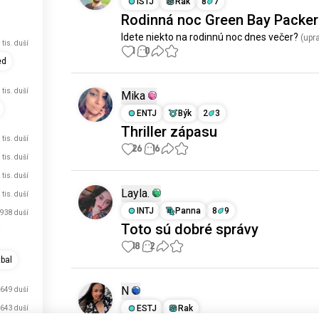
ISTJ
Rak
8
7
Rodinná noc Green Bay Packe
Idete niekto na rodinnú noc dnes večer?
 (upr
 tis. duší
1
0
ed
 tis. duší
Mika
ENTJ
Býk
2
3
Thriller zápasu
 tis. duší
26
16
 tis. duší
 tis. duší
Layla.
 tis. duší
INTJ
Panna
8
9
938 duší
Toto sú dobré správy
18
2
bal
N
649 duší
sa práve prihlásil.
ESTJ
Rak
643 duší