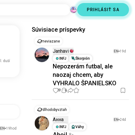
PRIHLÁSIŤ SA
Súvisiace príspevky
neviazane
Janhavi
EN
19d
INFJ
Škorpión
l. duší
Nepozerám futbal, ale
naozaj chcem, aby
VYHRALO ŠPANIELSKO
19
6
dlhodobyvztah
Анна
EN
24d
INFJ
Váhy
EN
19hod
Ahoj! ✨