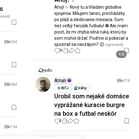
Ahoj! ✨ Nový tu a hľadám globálne 
rs
spojenia. Milujem tanec, prechádzky 
avené)
po pláži a sledovanie mesiaca. Som 
tiež veľký fanúšik futbalu! ⚽ Ale mám 
pocit, že mi chýba silná ruka, ktorú by 
som mohol držať. Poďme si pokecať a 
EN
20d
spoznať sa navzájom? 😊
 (upravené)
19
1
1/2
jedlo
Aman
EN
27d
EN
28d
INTJ
Váhy
Urobil som nejaké domáce
vyprážané kuracie burgre
na box a futbal neskôr
8
1
EN
13d