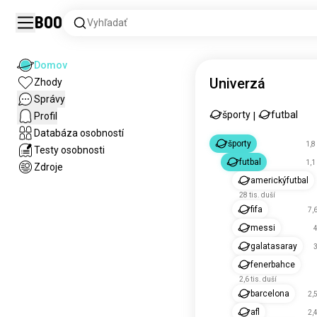
Boo
Vyhľadať
Domov
Univerzá
Zhody
Správy
športy
futbal
Profil
|
Databáza osobností
športy
1,8
Testy osobnosti
futbal
1,1
Zdroje
americkýfutbal
28 tis. duší
fifa
7,6
messi
4
galatasaray
3
fenerbahce
2,6 tis. duší
barcelona
2,5
afl
2,4