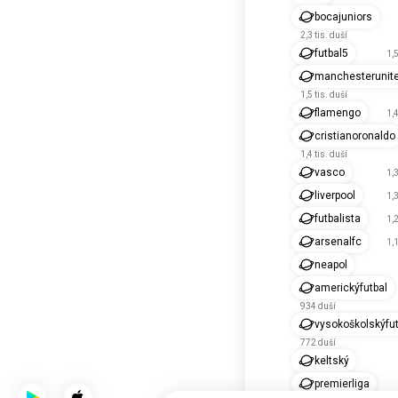
bocajuniors
2,3 tis. duší
futbal5
1,5
manchesterunit
1,5 tis. duší
flamengo
1,4
cristianoronaldo
1,4 tis. duší
vasco
1,3
liverpool
1,3
futbalista
1,2
arsenalfc
1,1
neapol
americkýfutbal
934 duší
vysokoškolskýfut
772 duší
keltský
premierliga