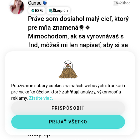
Cansu
EN
23hod
ESFJ
Škorpión
Práve som dosiahol malý cieľ, ktorý
pre mňa znamená🐥🍀
Mimochodom, ak sa vyrovnávaš s
fnd, môžeš mi len napísať, aby si sa
podelil o svoj príbeh
No, možno to nie je veľká vec pre väčšinu ľudí, ale po 
2 rokoch čelenia dosť ťažkým veciam, dnes som 
konečne dokázal cvičiť 20 minút! Stále som na 
svojej liečebnej ceste, ale robím to oveľa lepšie, 
Používame súbory cookies na našich webových stránkach
vďaka Bohu.. A snažím sa schudnúť.. Takže pre mňa 
pre niekoľko účelov, ktoré zahŕňajú analýzy, výkonnosť a
je to dobrý pokrok😇🍀😍✨️🙏
 (upravené)
reklamy.
Zistite viac.
3
1
PRISPÔSOBIŤ
Silvia
EN
13hod
PRIJAŤ VŠETKO
INFP
Býk
6
5
Malý tip