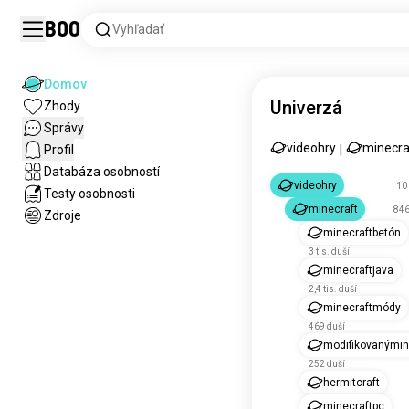
Boo
Vyhľadať
Domov
Univerzá
Zhody
Správy
videohry
minecra
Profil
|
Databáza osobností
videohry
10 
Testy osobnosti
minecraft
846
Zdroje
minecraftbetón
3 tis. duší
minecraftjava
2,4 tis. duší
minecraftmódy
469 duší
modifikovanýmin
252 duší
hermitcraft
minecraftpc