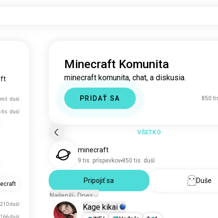
Minecraft Komunita
minecraft komunita, chat, a diskusia.
ft
PRIDAŤ SA
850 ti
mil. duší
 tis. duší
VŠETKO
minecraft
9 tis. príspevkov
850 tis. duší
Pripojiť sa
Duše
ecraft
Najlepší- Dnes
210 duší
Kage kikai
166 duší