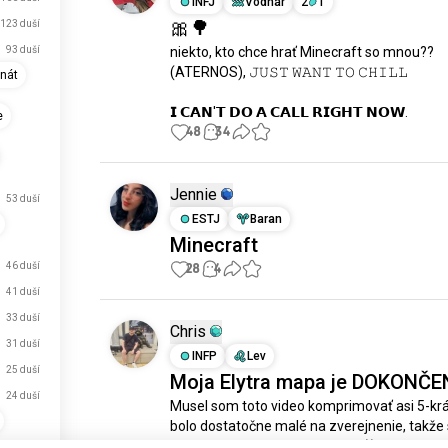
INFJ
Vodnár
2
1
🎀🌳
123 duší
93 duší
niekto, kto chce hrať Minecraft so mnou?? 
(ATERNOS), 𝙹𝚄𝚂𝚃 𝚆𝙰𝙽𝚃 𝚃𝙾 𝙲𝙷𝙸𝙻𝙻

nát
𝗜 𝗖𝗔𝗡'𝗧 𝗗𝗢 𝗔 𝗖𝗔𝗟𝗟 𝗥𝗜𝗚𝗛𝗧 𝗡𝗢𝗪.
e
48
34
Jennie
53 duší
ESTJ
Baran
Minecraft
46 duší
28
4
41 duší
33 duší
Chris
31 duší
INFP
Lev
25 duší
Moja Elytra mapa je DOKONČE
24 duší
Musel som toto video komprimovať asi 5-krát
bolo dostatočne malé na zverejnenie, takže 
ospravedlňujem za zlú kvalitu :((