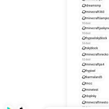
dreamsmp
minecraft360
minecraftšampio
90 duší
minecraftjaskyn
90 duší
hypixelskyblock
56 duší
skyblock
minecraftvrecko
52 duší
minecraftps4
hypixel
karmaland5
mcc
minetest
doplnky
minecraftmesto
22 duší