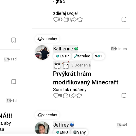
- gta 5

zdieľaj svoje!
33
31
videohry
Katherine
EN
1mes
ESTP
Strelec
9
1
EN
11d
3 Ocenenia
Prvýkrát hrám
modifikovaný Minecraft
Som tak nadšený
98
41
EN
1d
NÁ!!!
videohry
, aby 
Jeffrey
EN
4d
sa 
ENFJ
Váhy