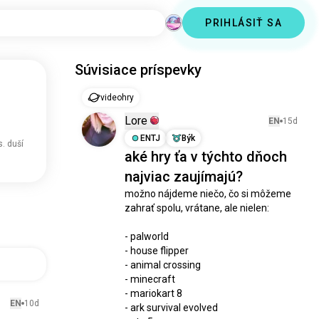
PRIHLÁSIŤ SA
Súvisiace príspevky
videohry
Lore
EN
15d
ENTJ
Býk
s. duší
aké hry ťa v týchto dňoch
najviac zaujímajú?
možno nájdeme niečo, čo si môžeme 
zahrať spolu, vrátane, ale nielen:

- palworld 

- house flipper 

- animal crossing

- minecraft 

- mariokart 8

EN
10d
- ark survival evolved 
