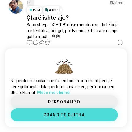
lojeratnëkaos
430 shpirtra
D
EN
1mu
nba2k
404 shpirtra
ISTJ
Akrepi
Çfarë ishte ajo?
vcs
362 shpirtra
Sapo shtypa 'X' + 'RB' duke menduar se do të bëja 
wwe2k
302 shpirtra
një tentativë për gol, por Bruno e ktheu atë në një 
valorantkkompetitive
296 shpirtra
gol të madh.. 😳😳
fifa23
264 shpirtra
1
0
madden
152 shpirtra
ligasuperiorëoverwatch
138 shpirtra
Edi Daniel Simanjuntak
EN
3v
valorantindian
121 shpirtra
INFJ
Peshqit
eracing
73 shpirtra
Efootball, dikush?
fifa14
46 shpirtra
Ne përdorim cookies në faqen tonë të internetit për një
3
1
cdl
31 shpirtra
sërë qëllimesh, duke përfshirë analitikën, performancën
dhe reklamat.
Mëso më shumë.
t3arena
30 shpirtra
Manumoy
brazilgameshow
EN
1v
25 shpirtra
PERSONALIZO
INFJ
Shigjetari
pocketziġġ
22 shpirtra
Futbolli luhet
PRANO TË GJITHA
ligaedëshirave
22 shpirtra
2
0
midlaner
21 shpirtra
mlg
16 shpirtra