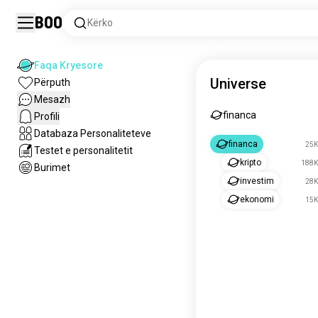
Boo
Kërko
Faqa Kryesore
Universe
Përputh
Mesazh
financa
Profili
Databaza Personaliteteve
financa
25K
Testet e personalitetit
kripto
188K
Burimet
investim
28K
ekonomi
15K