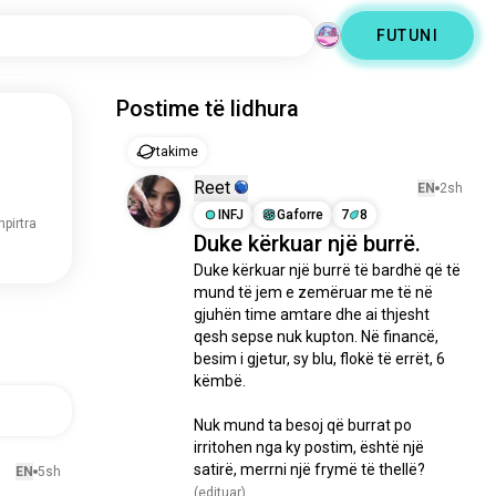
FUTUNI
Postime të lidhura
takime
Reet
EN
2sh
INFJ
Gaforre
7
8
hpirtra
Duke kërkuar një burrë.
Duke kërkuar një burrë të bardhë që të 
mund të jem e zemëruar me të në 
gjuhën time amtare dhe ai thjesht 
qesh sepse nuk kupton. Në financë, 
besim i gjetur, sy blu, flokë të errët, 6 
këmbë.

Nuk mund ta besoj që burrat po 
irritohen nga ky postim, është një 
satirë, merrni një frymë të thellë?
EN
5sh
(edituar)