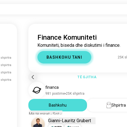
Finance Komuniteti
Komuniteti, biseda dhe diskutimi i finance.
BASHKOHU TANI
25K s
 shpirtra
 shpirtra
 shpirtra
TË GJITHA
 shpirtra
financa
981 postime
25K shpirtra
Bashkohu
Shpirtra
Më të mirat - Sot
Gianni-Lauritz Grubert