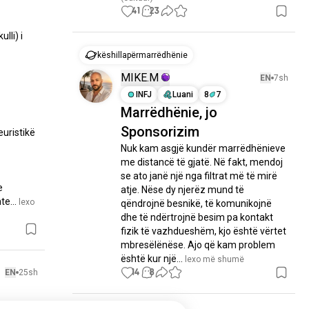
41
23
li) i 
këshillapërmarrëdhënie
MIKE.M
EN
7sh
INFJ
Luani
8
7
Marrëdhënie, jo
Sponsorizim
ristikë 
Nuk kam asgjë kundër marrëdhënieve 
me distancë të gjatë. Në fakt, mendoj 
se ato janë një nga filtrat më të mirë 
 
atje. Nëse dy njerëz mund të 
te...
 lexo 
qëndrojnë besnikë, të komunikojnë 
dhe të ndërtrojnë besim pa kontakt 
fizik të vazhdueshëm, kjo është vërtet 
mbresëlënëse. Ajo që kam problem 
është kur një...
 lexo më shumë
14
8
EN
25sh