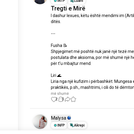
INTP
Luani
Tregti e Mirë
I dashur lexues, këtu është mendimi im (Artikul
ditës.

---

Fusha 📝

Shpjegimet më poshtë nuk janë një tezë me 
postulata dhe aksioma, por më shumë një heu
për t'u mbajtur mend.

Liri 🌊

Liria nga një kufizim i përbashkët. Mungesa e
praktikës, p.sh., mashtrimi, i cili do të dëmton
më shumë
2
3
Malysa
INFP
Akrepi
H.E.L.P