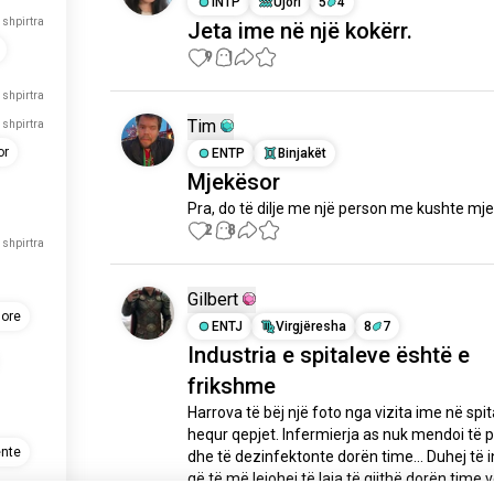
INTP
Ujori
5
4
 shpirtra
Jeta ime në një kokërr.
9
1
 shpirtra
Tim
 shpirtra
or
ENTP
Binjakët
Mjekësor
Pra, do të dilje me një person me kushte mj
2
8
 shpirtra
Gilbert
sore
ENTJ
Virgjëresha
8
7
Industria e spitaleve është e
frikshme
Harrova të bëj një foto nga vizita ime në spita
hequr qepjet. Infermierja as nuk mendoi të p
ente
dhe të dezinfektonte dorën time... Duhej të in
që të më lejohej të laja të gjithë dorën time ve