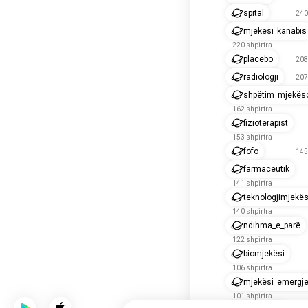
spital
240
mjekësi_kanabis
220 shpirtra
placebo
208
radiologji
207
shpëtim_mjekës
162 shpirtra
fizioterapist
153 shpirtra
fofo
145
farmaceutik
141 shpirtra
teknologjimjekë
140 shpirtra
ndihma_e_parë
122 shpirtra
biomjekësi
106 shpirtra
mjekësi_emergj
101 shpirtra