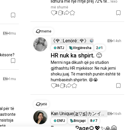
lidhura me një rritje prej 72% të...
 lexo 
më shumë
2
2
meme
EN
8mu
《🌹.::Lenöré::.🌹》
EN
14sh
INTJ
Virgjëresha
2
1
HR nuk ka shpirt. 🙂
ekësore?
Merrni nga dikush që po studion 
gjithashtu HR mjekësor. Ne nuk jemi 
shoku juaj. Të marrësh punën është të 
EN
1mu
humbasësh shpirtin. 😆😭
26
2
jetë
l për të 
Kan Unique(⁠≧⁠▽⁠≦⁠)カンイヤ
EN
16sh
astronte 
sistoja 
ー
ENFJ
Bricjapi
8
7
të. 
Para ose Paqe🌻💖✨🙏🤗