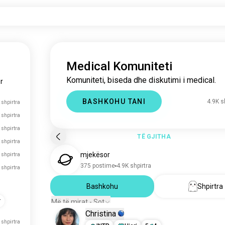
Medical Komuniteti
Komuniteti, biseda dhe diskutimi i medical.
r
BASHKOHU TANI
4.9K s
 shpirtra
 shpirtra
 shpirtra
TË GJITHA
 shpirtra
mjekësor
 shpirtra
375 postime
4.9K shpirtra
 shpirtra
Bashkohu
Shpirtra
r
Më të mirat - Sot
Christina
 shpirtra