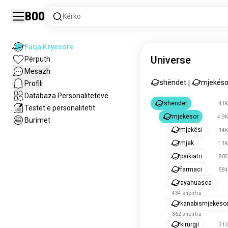
Boo
Kërko
Faqa Kryesore
Universe
Përputh
Mesazh
shëndet
mjekëso
Profili
|
Databaza Personaliteteve
shëndet
41K
Testet e personalitetit
mjekësor
4.9K
Burimet
mjekësi
14K
mjek
1.1K
psikiatri
805
farmaci
584
ayahuasca
434 shpirtra
kanabismjekëso
362 shpirtra
kirurgji
313