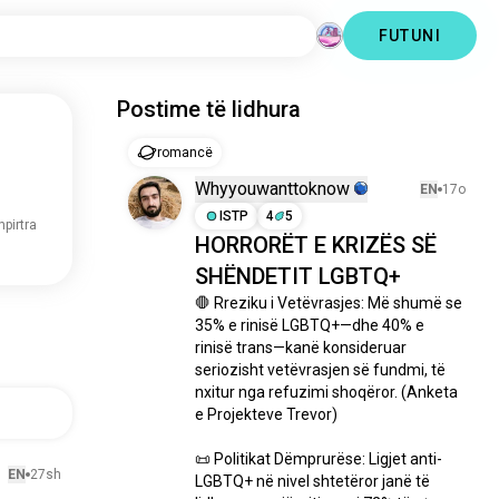
FUTUNI
Postime të lidhura
romancë
Whyyouwanttoknow
EN
17o
ISTP
4
5
hpirtra
HORRORËT E KRIZËS SË
SHËNDETIT LGBTQ+
🛑 Rreziku i Vetëvrasjes: Më shumë se 
35% e rinisë LGBTQ+—dhe 40% e 
rinisë trans—kanë konsideruar 
seriozisht vetëvrasjen së fundmi, të 
nxitur nga refuzimi shoqëror. (Anketa 
e Projekteve Trevor)

📜 Politikat Dëmprurëse: Ligjet anti-
EN
27sh
LGBTQ+ në nivel shtetëror janë të 