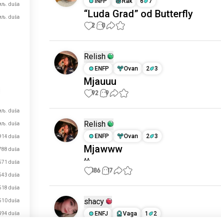
INFP
Rak
6
7
хиљ. duša
“Luda Grad” od Butterfly
хиљ. duša
2
0
Relish
ENFP
Ovan
2
3
Mjauuu
92
9
иљ. duša
Relish
иљ. duša
ENFP
Ovan
2
3
914 duša
Mjawww
788 duša
^^
571 duša
186
17
543 duša
518 duša
shacy
510 duša
ENFJ
Vaga
1
2
494 duša