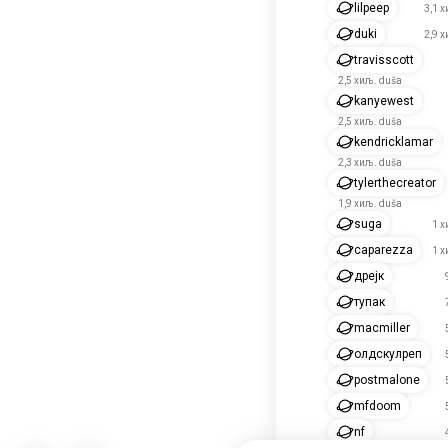
lilpeep
3,1 
duki
2,9 
travisscott
2,5 хиљ. duša
kanyewest
2,5 хиљ. duša
kendricklamar
2,3 хиљ. duša
tylerthecreator
1,9 хиљ. duša
suga
1 х
caparezza
1 х
дрејк
тупак
macmiller
олдскулреп
postmalone
mfdoom
nf