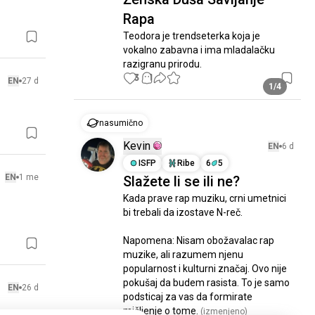
Rapa
Teodora je trendseterka koja je 
vokalno zabavna i ima mladalačku 
razigranu prirodu.
3
1
EN
27 d
1/4
nasumično
Kevin
EN
6 d
ISFP
Ribe
6
5
EN
1 me
Slažete li se ili ne?
Kada prave rap muziku, crni umetnici 
bi trebali da izostave N-reč.

Napomena: Nisam obožavalac rap 
muzike, ali razumem njenu 
popularnost i kulturni značaj. Ovo nije 
pokušaj da budem rasista. To je samo 
EN
26 d
podsticaj za vas da formirate 
mišljenje o tome.
 (izmenjeno)