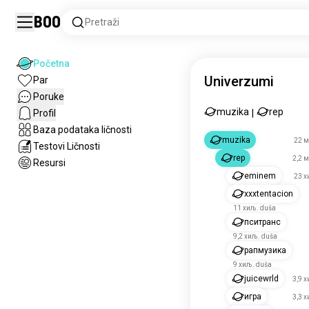
Boo
Pretraži
Početna
Univerzumi
Par
Poruke
muzika
rep
Profil
|
Baza podataka ličnosti
muzika
22 м
Testovi Ličnosti
rep
2,2 
Resursi
eminem
23 х
xxxtentacion
11 хиљ. duša
пситранс
9,2 хиљ. duša
рапмузика
9 хиљ. duša
juicewrld
3,9 
игра
3,3 