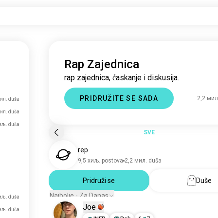
Rap Zajednica
rap zajednica, ćaskanje i diskusija.
PRIDRUŽITE SE SADA
2,2 мил
ил. duša
мил. duša
иљ. duša
SVE
rep
9,5 хиљ. postova
2,2 мил. duša
Pridruži se
Duše
Najbolje - Za Danas
хиљ. duša
Joe
хиљ. duša