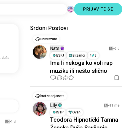
PRIJAVITE SE
Srdoni Postovi
univerzum
Nate
EN
6 d
ESFJ
Blizanci
4
3
. duša
Ima li nekoga ko voli rap
muziku ili nešto slično
2
0
bratzплејлиста
Lily
EN
11 me
ISTP
Ovan
Teodora Hipnotički Tamna
EN
1 d
Ženska Duša Savijanje