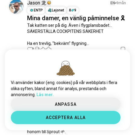
gotisklitteratur
224 själar
Jason 龙
EN
9mån
dungeoncrawlercarl
217 själar
ENTP
Lejonet
8
9
Mina damer, en vänlig påminnelse 🎗️
fabel
190 själar
Tak katten ser på dig. Även i flygplansbadet...

rysklitteratur
175 själar
SÄKERSTÄLLA COCKPITENS SÄKERHET

historisk_fiktion
160 själar
litterär
148 själar
Ha en trevlig, "bekväm" flygning...
alternativhistoria
2
1
138 själar
ordlek
124 själar
fiktiv
124 själar
Steven Carroll
EN
7mån
postmodernism
114 själar
INFP
Vattumannen
9
1
engelsklitteratur
98 själar
AITA för att jag sa till min partner
Vi använder kakor (eng. cookies) på vår webbplats i flera
detektivberättelse
92 själar
olika syften, bland annat för analys, prestanda och
att sluta andas så mycket eftersom
annonsering.
Läs mer.
öppenbok
86 själar
det påverkar vår babyplanta?
queerlitteratur
85 själar
ANPASSA
Min partner (32F) och jag (33M) har varit 
grimdark
85 själar
tillsammans i 6 år och nyligen välkomnat ett nytt 
ACCEPTERA ALLA
alkemist
tillskott till vår familj — en baby monstera-planta 
83 själar
som vi adopterade för 4 månader sedan. Vi döpte 
thethreequestionmarks
81 själar
honom till Sprout 🌱.

spekulativfiktion
79 själar