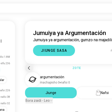
Jumuiya ya Argumentación
Jumuiya ya argumentación, gumzo na majadili
|
JIUNGE SASA
fsi 1.8M
 elfu 236
ZOTE
argumentación
lar
machapisho 0
nafsi 0
nafsi 226
Jiunge
Nafsi
nafsi 38
Bora zaidi - Leo
nafsi 32
ana