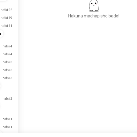
nafsi 22
Hakuna machapisho bado!
nafsi 19
nafsi 11
u
Kutana na Watu Wapya
nafsi 4
VIPAKUZI
50,000,000+
nafsi 4
nafsi 3
nafsi 3
nafsi 3
nafsi 2
nafsi 1
nafsi 1
n