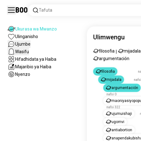
Boo
Tafuta
Ukurasa wa Mwanzo
Ulimwengu
Ulinganisho
Ujumbe
filosofia
mijadala
Wasifu
|
argumentación
Hifadhidata ya Haiba
Majaribio ya Haiba
filosofia
na
Nyenzo
mijadala
nafsi
argumentación
nafsi 0
maoniyasiyopopu
nafsi 322
ujumuishaji
ugomvi
antiabortion
anapendakubish