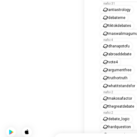
nafsi 31
antiastrology
debateme
tiktokdebates
maswalimagum
nafsi 4
dhanapotofu
abroaddebate
vote4
argumentfree
truthortruth
whatitstandsfor
nafsi 2
makosafactor
thegreatdebate
nafsi 2
debate_logic
hardquestion
unwantedopinio