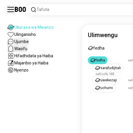
Boo
Tafuta
Ukurasa wa Mwanzo
Ulimwengu
Ulinganisho
Ujumbe
fedha
Wasifu
Hifadhidata ya Haiba
fedha
naf
Majaribio ya Haiba
sarafudijitali
Nyenzo
nafsi elfu 188
uwekezaji
naf
uchumi
naf