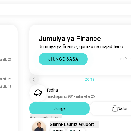
Jumuiya ya Finance
Jumuiya ya finance, gumzo na majadiliano.
JIUNGE SASA
nafsi 
si elfu 25
si elfu 28
ZOTE
si elfu 15
fedha
machapisho 981
nafsi elfu 25
Jiunge
Nafsi
Bora zaidi - Leo
Gianni-Lauritz Grubert