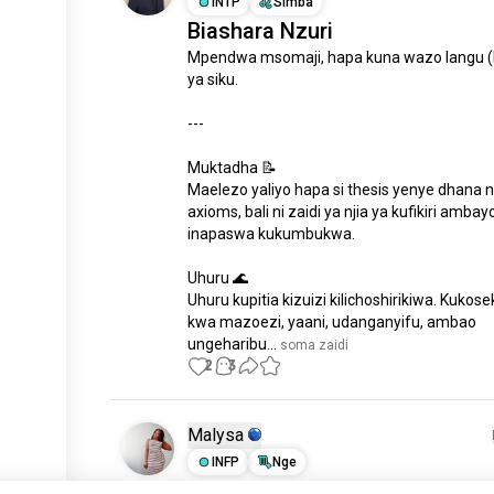
INTP
Simba
Biashara Nzuri
Mpendwa msomaji, hapa kuna wazo langu (
ya siku.

---

Muktadha 📝

Maelezo yaliyo hapa si thesis yenye dhana n
axioms, bali ni zaidi ya njia ya kufikiri ambayo
inapaswa kukumbukwa.

Uhuru 🌊

Uhuru kupitia kizuizi kilichoshirikiwa. Kukose
kwa mazoezi, yaani, udanganyifu, ambao 
ungeharibu...
 soma zaidi
2
3
Malysa
INFP
Nge
H.E.L.P