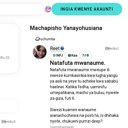
INGIA KWENYE AKAUNTI
Machapisho Yanayohusiana
uchumba
Reet
EN
siku1
INFJ
Kaa
7
8
elfu 25
Natafuta mwanaume.
Natafuta mwanaume mweupe ili 
niweze kumkasirikia kwa lugha yangu 
ya asili na yeye tu acheke kwa sababu 
haelewi. Katika fedha, uaminifu 
umepatikana, macho ya buluu, nywele 
za giza, futi 6.

Siwezi kuamini wanaume 
wanachochewa na posti hii, ni dhihaka 
nyote, chukueni pumzi deep?
EN
siku5
(yamehaririwa)