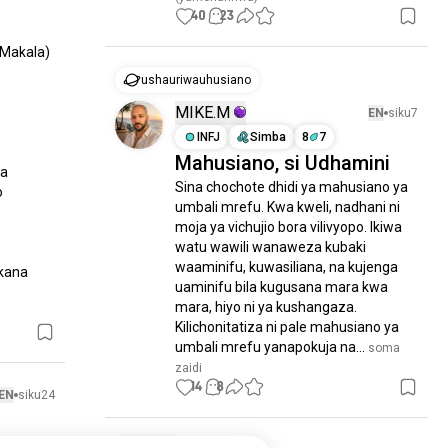
40
23
Makala) 
ushauriwauhusiano
MIKE.M
EN
siku7
INFJ
Simba
8
7
Mahusiano, si Udhamini
a 
Sina chochote dhidi ya mahusiano ya 
 
umbali mrefu. Kwa kweli, nadhani ni 
moja ya vichujio bora vilivyopo. Ikiwa 
watu wawili wanaweza kubaki 
waaminifu, kuwasiliana, na kujenga 
kana 
uaminifu bila kugusana mara kwa 
mara, hiyo ni ya kushangaza. 
Kilichonitatiza ni pale mahusiano ya 
umbali mrefu yanapokuja na...
 soma 
zaidi
14
8
EN
siku24