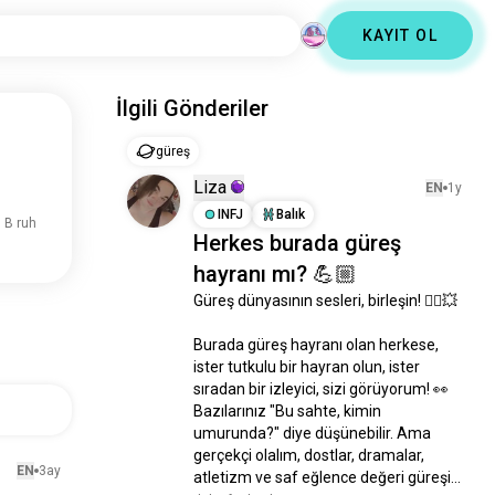
KAYIT OL
İlgili Gönderiler
güreş
Liza
EN
1y
INFJ
Balık
6 B ruh
Herkes burada güreş
hayranı mı? 💪🏼
Güreş dünyasının sesleri, birleşin! 🤼‍♂️💥

Burada güreş hayranı olan herkese, 
ister tutkulu bir hayran olun, ister 
sıradan bir izleyici, sizi görüyorum! 👀 
Bazılarınız "Bu sahte, kimin 
umurunda?" diye düşünebilir. Ama 
gerçekçi olalım, dostlar, dramalar, 
EN
3ay
atletizm ve saf eğlence değeri güreşi...