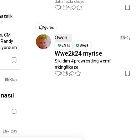
daha fazla okuyun
7
14
zırlık 
r 
güreş
i, CM 
Owen
EN
2y
 Randy 
ENTJ
Boğa
liyordum 
Wwe2k24 myrise
Sıkıldım #prowrestling #cmf 
#king!!ikaze
0
0
EN
3ay
nasıl
EN
12ay