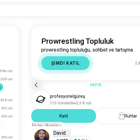
Prowrestling Topluluk
prowrestling topluluğu, sohbet ve tartışma.
ŞİMDİ KATIL
2,
,8 Mn ruh
20 B ruh
HEPSİ
ş
profesyonelgüreş
34 B ruh
110 Gönderiler
2,6 B ruh
492 ruh
Katıl
Ruhlar
459 ruh
En İyi - Bugün
David
396 ruh