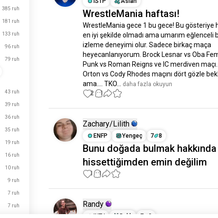
ISTP
Aslan
385 ruh
WrestleMania haftası!
181 ruh
WrestleMania gece 1 bu gece! Bu gösteriye ha
133 ruh
en iyi şekilde olmadı ama umarım eğlenceli bi
izleme deneyimi olur. Sadece birkaç maça 
96 ruh
heyecanlanıyorum. Brock Lesnar vs Oba Fem
79 ruh
Punk vs Roman Reigns ve IC merdiven maçı.
Orton vs Cody Rhodes maçını dört gözle bek
ama.... TKO...
 daha fazla okuyun
43 ruh
2
1
39 ruh
36 ruh
Zachary/Lilith
35 ruh
ENFP
Yengeç
7
8
19 ruh
Bunu doğada bulmak hakkında 
16 ruh
hissettiğimden emin değilim
10 ruh
1
1
9 ruh
7 ruh
Randy
7 ruh
INTJ
Balık
7
8