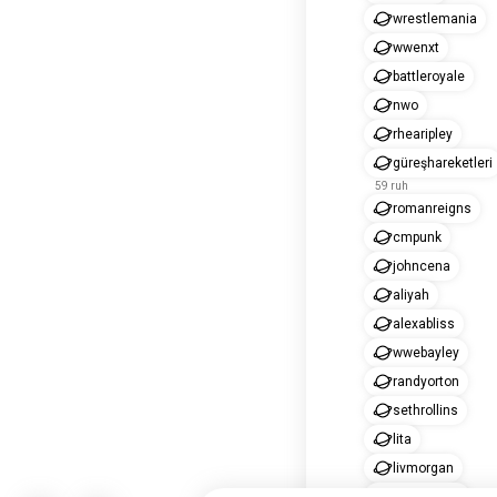
wrestlemania
wwenxt
battleroyale
nwo
rhearipley
güreşhareketleri
59 ruh
romanreigns
cmpunk
johncena
aliyah
alexabliss
wwebayley
randyorton
sethrollins
lita
livmorgan