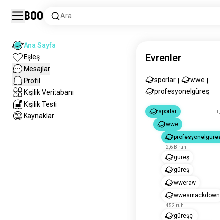
Boo
Ara
Ana Sayfa
Evrenler
Eşleş
Mesajlar
sporlar
wwe
Profil
|
|
profesyonelgüreş
Kişilik Veritabanı
Kişilik Testi
sporlar
1
Kaynaklar
wwe
profesyonelgüre
2,6 B ruh
güreş
güreş
wweraw
wwesmackdown
452 ruh
güreşçi