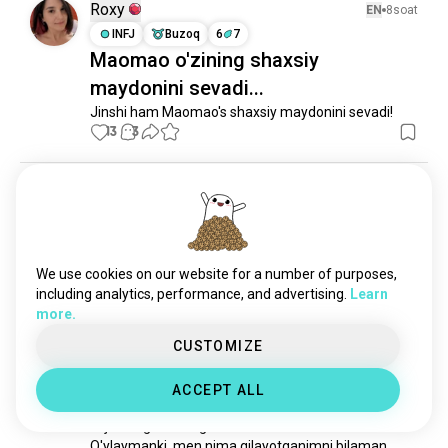
Roxy
EN
8soat
INFJ
Buzoq
6
7
Maomao o'zining shaxsiy
maydonini sevadi...
Jinshi ham Maomao's shaxsiy maydonini sevadi!
13
3
Jannes
EN
22soat
ISTJ
Qovg'a
8
7
Cheksiz Qal'a ❤️‍🔥⚡🔥
Bu film olovda ❤️‍🔥
We use cookies on our website for a number of purposes,
10
2
including analytics, performance, and advertising.
Learn
more.
CUSTOMIZE
Stephen
EN
18soat
ESTJ
Baliqlar
8
7
ACCEPT ALL
Ironik.
Mijoz bugun menga buni berdi.

O'ylaymanki, men nima qilayotganimni bilaman.