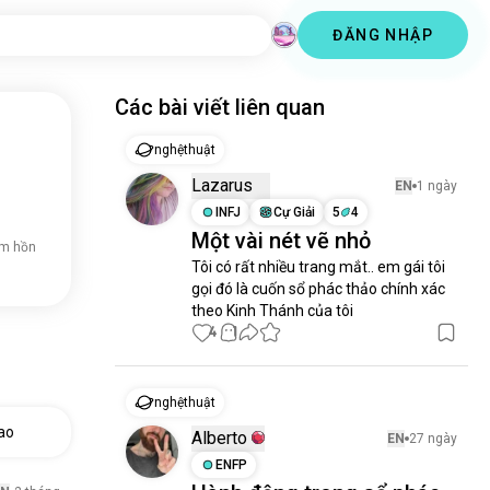
ĐĂNG NHẬP
Các bài viết liên quan
nghệthuật
Lazarus
EN
1 ngày
INFJ
Cự Giải
5
4
Một vài nét vẽ nhỏ
âm hồn
Tôi có rất nhiều trang mắt.. em gái tôi 
gọi đó là cuốn sổ phác thảo chính xác 
theo Kinh Thánh của tôi
4
1
nghệthuật
ao
Alberto
EN
27 ngày
ENFP