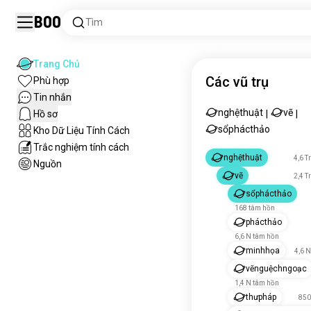
Boo
Tìm
Trang Chủ
Các vũ trụ
Phù hợp
Tin nhắn
nghệthuật
vẽ
Hồ sơ
|
|
sổphácthảo
Kho Dữ Liệu Tính Cách
Trắc nghiệm tính cách
nghệthuật
4,6 T
Nguồn
vẽ
2,4 T
sổphácthảo
168 tâm hồn
phácthảo
6,6 N tâm hồn
minhhọa
4,6 
vẽnguệchngoạc
1,4 N tâm hồn
thưpháp
850