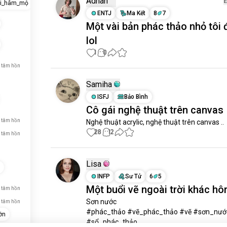
Adnan
ời_hâm_mộ
ENTJ
Ma Kết
8
7
Một vài bản phác thảo nhỏ tôi 
lol
1
0
 tâm hồn
Samiha
ISFJ
Bảo Bình
Cô gái nghệ thuật trên canvas
 tâm hồn
Nghệ thuật acrylic, nghệ thuật trên canvas ..
28
12
 tâm hồn
Lisa
INFP
Sư Tử
6
5
Một buổi vẽ ngoài trời khác h
 tâm hồn
Sơn nước 

 tâm hồn
#phác_thảo #vẽ_phác_thảo #vẽ #sơn_nước
ớn
#sổ_phác_thảo