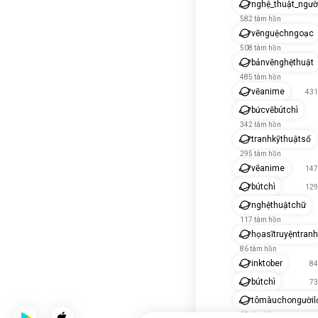
nghệ_thuật_ngư
582 tâm hồn
vẽnguệchngoạc
508 tâm hồn
bảnvẽnghệthuật
485 tâm hồn
vẽanime
431
bứcvẽbútchì
342 tâm hồn
tranhkỹthuậtsố
295 tâm hồn
vẽanime
147
bútchì
129
nghệthuậtchữ
117 tâm hồn
họasĩtruyệntranh
86 tâm hồn
inktober
84
bútchì
73
tômàuchongườil
62 tâm hồn