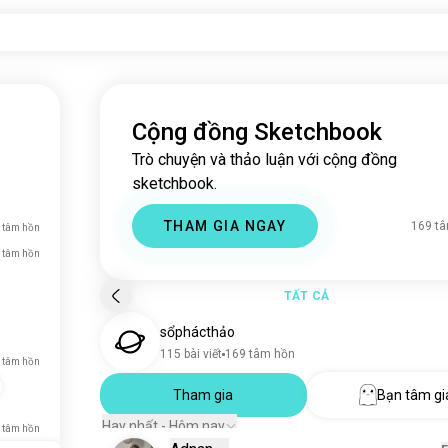
Cộng đồng Sketchbook
Trò chuyện và thảo luận với cộng đồng
sketchbook.
THAM GIA NGAY
169 t
r tâm hồn
r tâm hồn
TẤT CẢ
sổphácthảo
115 bài viết
169 tâm hồn
N tâm hồn
Tham gia
Bạn tâm gi
Hay nhất - Hôm nay
 tâm hồn