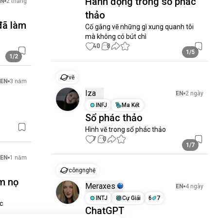
Hành động trong sổ phác
EN
2 tháng
thảo
đã làm
Cố gắng vẽ những gì xung quanh tôi 
mà không có bút chì
40
8
1/5
1/2
vẽ
EN
3 năm
Iza
EN
2 ngày
INFJ
Ma Kết
Sổ phác thảo
Hình vẽ trong sổ phác thảo
7
0
1/7
EN
1 năm
côngnghệ
ôm nọ
Meraxes
EN
4 ngày
INTJ
Cự Giải
6
7
 
ChatGPT