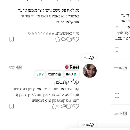
מאָל איז עס נישט נייטיק צו נאָמען אָדער 
אוקי אַזוי שנעל פֿראַגע....איז עמעצער אַנדערש באמת זייער 
באַשרייַבן אַ באַציונג וואָס איז ווי פּור ווי 
פאַרדאָרבן דורך אי פּאָסטן און אינהאַלט שאַפֿער? זייער נאָר 
פֿאַרשטאַנד איז צו פאַרשטאַרקן אייך צו פשוט פאַרשטאַרבן דעם 
נעענטער דאַטאַ צענטער? איך האָב נאָר געקאָכט אַ אי אַד אויף 
מייַן באַשטימונג ⭐⭐⭐⭐⭐⭐⭐⭐✨
0
5
קליי
Reet
EN
1טאָג
22st
EN
INFJ
קרעבס
7
8
קליי קונסט.
קען איר ראַטעווען דעם נאָמען פון דעם יצור 
און וווּ עס קומט פֿון? איך וועל אייך געבן אַ 
ראַט, עס קומט פֿון אַן אַנימאַציע.
30
18
EN
1טאָג
סרטים