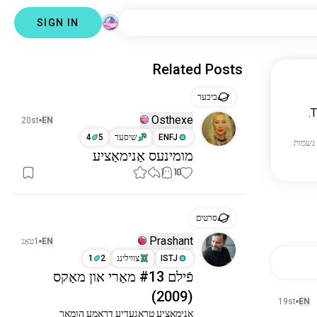
SIGN IN
Related Posts
ביכער
T
Osthexe
20st
EN
ENFJ
שיסער
5
4
מומינעס אַנימאַציע
1
10
סרטים
Prashant
EN
1טאָג
ISTJ
צווילינג
2
1
פֿילם #13 מאַרי און מאַקס
(2009)
19st
EN