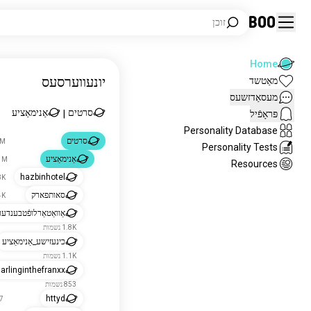
Boo
זוכן
Home
יונעווערסעס
מאַטשד
מעסאַדזשעס
סרטים
אַנימאַציע
פּראָפֿיל
|
Personality Database
סרטים
16M 
Personality Tests
אַנימאַציע
2.1M 
Resources
hazbinhotel
5.3K
סאותפארק
4.4K
אַוואַטאַרלופֿטבענדער
1.8K נשמות
כינעזישע_אַנימאַציע
1.1K נשמות
arlinginthefranxx
853 נשמות
httyd
767