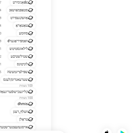
dcאַנימירט
557
סטאָפּמאָושאַן
514
אַוועקגעפירט
408
טאָטאָראָ
264
סוזומע
173
וואַמפּיריאָגערd
168
לילאונסטיטש
161
שטילשטיםע
142
לוניטונס
141
שפּילצייגמעשׂה
105
שערעאנדיִנקלענס
103 נשמות
קליינעכישופֿערינעאַק
100 נשמות
dhmis
וועלף_רעגן
טראָלן
אויסגעזעצטערשטערן