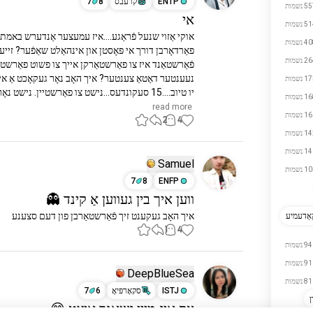
ENTP
קרעבס
8
7
 נשמות
אי
 נשמות
 נשמות
 נשמות
 נשמות
יו טיוב....15 סעקונדעס...נישט צו פאַרשטיין. נישט נאָר איז עס...
 נשמות
 read more
 נשמות
2
4
 נשמות
 נשמות
Samuel
 נשמות
7
8
ENFP
ווען איך בין געווען אַ קינד 👻
איך האָב געקענט זיך פֿאַרשטאַרבן פון דעם סצענע
אַדעמיע
1
4
94 נשמות
91 נשמות
DeepBlueSea
81 נשמות
ISTJ
סקאָרפּיאָ
6
7
עס איז מיין זשאנר איצט 😁