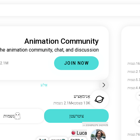
Animation Community
he animation community, chat, and discussion.
JOIN NOW
2.1M נשמות
נשמות
נשמות
 נשמות
אַלע
 נשמות
אַנימאַציע
13K פּאָסטן
2.1M נשמות
צוטרעטן
נשמות
d
היינט בעסטע
Luca
 נשמות