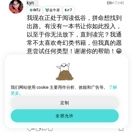
书tok
672 位魂友
kyn
EN
17小时
adultromancebooks
643 位魂友
INTJ
金牛座
6
7
我现在正处于阅读低谷，拼命想找到
书人
599 位魂友
出路。有没有一本书让你如此投入，
恐怖书籍
599 位魂友
洛夫克拉夫特式恐怖
538 位魂友
以至于你无法放下，直到读完？我通
读书会
357 位魂友
常不太喜欢奇幻类书籍，但我真的愿
作者
349 位魂友
意尝试任何类型！谢谢你的帮助！😁
哲学书籍
334 位魂友
6
3
虚构角色
303 位魂友
涂色书
284 位魂友
Amanda
EN
1天
传记
269 位魂友
ENTP
8
7
心理学书籍
197 位魂友
我们网站使用 cookie 主要用作分析、效能和广告等。
了解
寻宝
更多。
lgbt书籍
183 位魂友
我的特别收藏。

自助书籍
166 位魂友
定制
第一版第一印刷，有些还签名了。这是一个小收藏，
精灵宝钻
135 位魂友
但我打算再收集更多。

全部允许
书籍名言
132 位魂友
结果我发现我有追踪难以找到物品的天赋。
猫和书
120 位魂友
13
4
小说书籍
110 位魂友