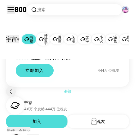
Boo
搜索
神
书
漫
阅
文
小
涂
民
书籍
宇宙
话
籍
画
读
学
说
色
俗
学
Books 社区
书籍
442万 位魂友
books 社区、聊天和讨论。
神话学
66万 位魂友
漫画
36万 位魂友
立即加入
444万 位魂友
阅读
34万 位魂友
文学
7.3万 位魂友
小说
1.6万 位魂友
全部
涂色
8107 位魂友
书籍
民俗
7631 位魂友
4.6万 个发帖
444万 位魂友
有声书
6773 位魂友
同人小说
加入
魂友
6598 位魂友
奇幻小说
2468 位魂友
最佳 - 今日