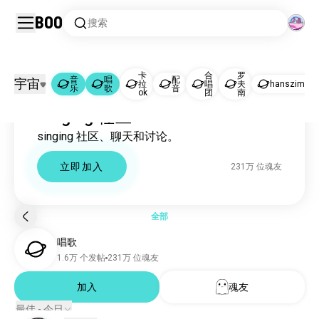
Boo
搜索
卡
合
罗
音
唱
配
宇宙
拉
唱
夫
hanszimme
乐
歌
音
音乐
唱歌
|
ok
团
南
Singing 社区
音乐
2201万 位魂友
singing 社区、聊天和讨论。
唱歌
230万 位魂友
卡拉ok
19万 位魂友
立即加入
231万 位魂友
配音
5573 位魂友
合唱团
838 位魂友
罗夫南
642 位魂友
全部
hanszimmer
449 位魂友
唱歌
配音
371 位魂友
1.6万 个发帖
231万 位魂友
singkaraoke
264 位魂友
人声
加入
魂友
256 位魂友
格莱姆斯
177 位魂友
最佳 - 今日