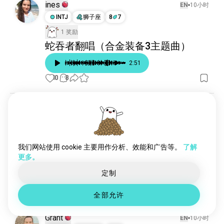
唱得很差
136 位魂友
ines
EN
10小时
singatfullvolume
117 位魂友
INTJ
狮子座
8
7
声音模仿
104 位魂友
1 奖励
声乐
62 位魂友
蛇吞者翻唱（合金装备3主题曲）
perturbator
44 位魂友
2
:
51
合唱
40 位魂友
10
8
洗澡时唱歌
39 位魂友
imogenheap
32 位魂友
史蒂维雷沃恩
27 位魂友
Beata
EN
5小时
西班牙语卡拉ok
26 位魂友
INFJ
天秤座
8
7
爱中的女人
低沉嗓音
23 位魂友
圣歌
我还没有爱上任何人，除了我自己 😁 我的心是开放
23 位魂友
我们网站使用 cookie 主要用作分析、效能和广告等。
了解
的，直到有人把它关上 😉

更多。
浴室歌手
19 位魂友
二重唱
18 位魂友
定制
享受我的歌声 💕
歌唱圈
15 位魂友
10
2
全部允许
公寓
15 位魂友
喜多郎
14 位魂友
Grant
EN
10小时
钻石之王
13 位魂友