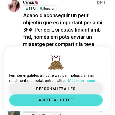
Cansu
EN
18h
ESFJ
Escorpí
Acabo d'aconseguir un petit
objectiu que és important per a mi
🐥🍀 Per cert, si estàs lidiant amb
fnd, només em pots enviar un
missatge per compartir la teva
història
Bé, potser no és un gran problema per a la majoria 
de la gent, però després de 2 anys enfrontant-me a 
coses força difícils, avui finalment he pogut fer 
exercici durant 20 minuts! Encara estic en el meu 
Fem servir galetes al nostre web per motius d'anàlisi,
viatge de curació, però estic molt millor, gràcies a 
rendiment i publicitat, entre d'altres.
Més informació.
Déu.. I estic intentant perdre pes.. Així...
 (modificat)
més informació
PERSONALITZA-LES
3
1
ACCEPTA-HO TOT
Silvia
EN
7h