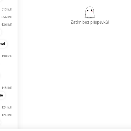
613 lidí
556 lidí
Zatím bez příspěvků!
426 lidí
arl
Poznejte nové lidi
50 000 000+
STÁHNUTÍ
190 lidí
148 lidí
ie
124 lidí
124 lidí