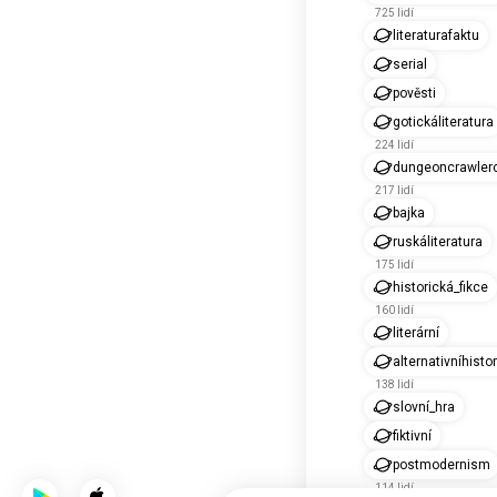
725 lidí
literaturafaktu
serial
pověsti
gotickáliteratura
224 lidí
dungeoncrawlerc
217 lidí
bajka
ruskáliteratura
175 lidí
historická_fikce
160 lidí
literární
alternativníhistor
138 lidí
slovní_hra
fiktivní
postmodernism
114 lidí