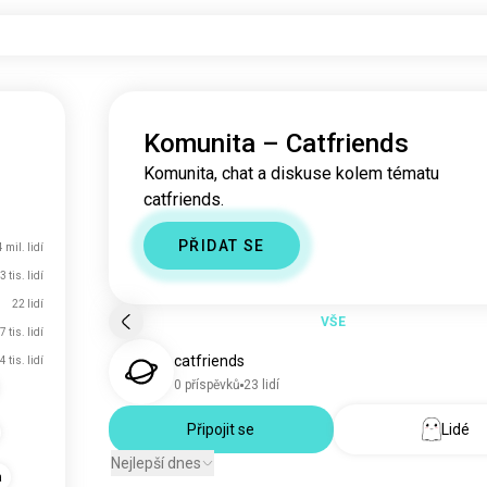
Komunita – Catfriends
Komunita, chat a diskuse kolem tématu
catfriends.
PŘIDAT SE
4 mil. lidí
3 tis. lidí
22 lidí
VŠE
7 tis. lidí
catfriends
4 tis. lidí
0 příspěvků
23 lidí
Připojit se
Lidé
Nejlepší dnes
a