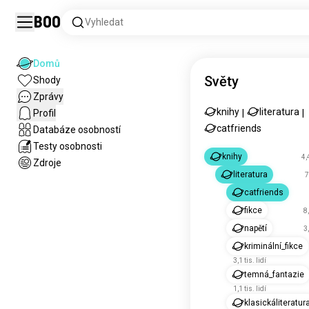
Boo
Vyhledat
Domů
Světy
Shody
Zprávy
knihy
literatura
Profil
|
|
catfriends
Databáze osobností
Testy osobnosti
knihy
4,
Zdroje
literatura
7
catfriends
fikce
8,
napětí
3,
kriminální_fikce
3,1 tis. lidí
temná_fantazie
1,1 tis. lidí
klasickáliteratur