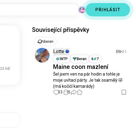
PŘIHLÁSIT
Související příspěvky
dieren
Lotte
EN
2 r.
INTP
Beran
6
7
Maine coon mazlení
23 lidí
Šel jsem ven na pár hodin a tohle je 
moje uvítací párty. Je tak osamělý 🤣 
(má kočičí kamarády)
33
15