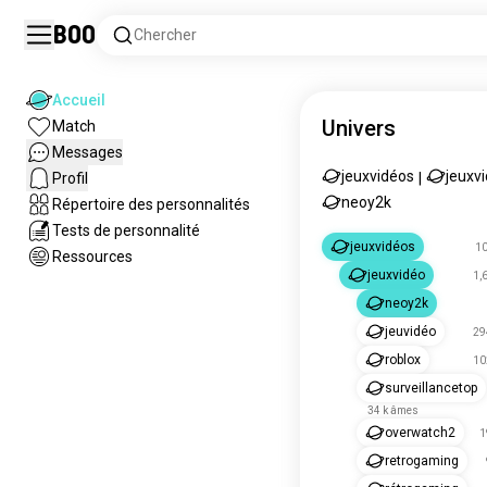
Boo
Chercher
Accueil
Univers
Match
Messages
jeuxvidéos
jeuxv
Profil
|
neoy2k
Répertoire des personnalités
Tests de personnalité
jeuxvidéos
1
Ressources
jeuxvidéo
1,
neoy2k
jeuvidéo
29
roblox
10
surveillancetop
34 k âmes
overwatch2
1
retrogaming