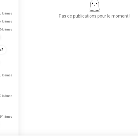
3 k âmes
Pas de publications pour le moment !
,7 k âmes
,6 k âmes
Place aux nouvelles
rencontres
s2
50 000 000+
TÉLÉCHARGEMENTS
,3 k âmes
,2 k âmes
91 âmes
32 âmes