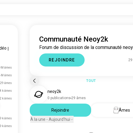
Communauté Neoy2k
Forum de discussion de la communauté neoy
idéo
|
REJOINDRE
29
0 M âmes
6 M âmes
TOUT
29 âmes
4 k âmes
neoy2k
0 publications
29 âmes
2 k âmes
Rejoindre
Âmes
9 k âmes
À la une - Aujourd'hui
9 k âmes