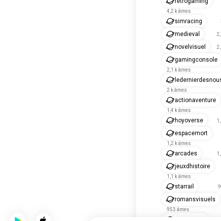
rétrogaming
4,2 k âmes
simracing
medieval
2
novelvisuel
2
gamingconsole
2,1 k âmes
ledernierdesnou
2 k âmes
actionaventure
1,4 k âmes
hoyoverse
1
espacemort
1,2 k âmes
arcades
1
jeuxdhistoire
1,1 k âmes
starrail
9
romansvisuels
953 âmes
starcitizen
9