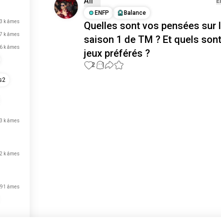
Ali
E
ENFP
Balance
3 k âmes
Quelles sont vos pensées sur 
,7 k âmes
saison 1 de TM ? Et quels son
,6 k âmes
jeux préférés ?
2
1
s2
Place aux nouvelles
rencontres
50 000 000+
TÉLÉCHARGEMENTS
,3 k âmes
,2 k âmes
91 âmes
32 âmes