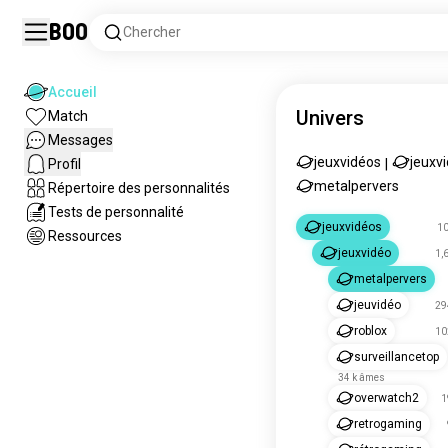
Boo
Chercher
Accueil
Univers
Match
Messages
jeuxvidéos
jeuxv
Profil
|
metalpervers
Répertoire des personnalités
Tests de personnalité
jeuxvidéos
1
Ressources
jeuxvidéo
1,
metalpervers
jeuvidéo
29
roblox
10
surveillancetop
34 k âmes
overwatch2
1
retrogaming