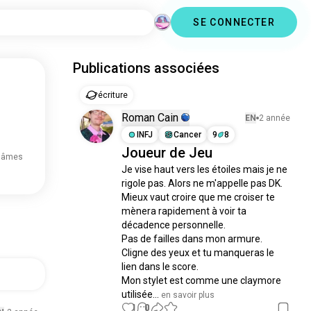
SE CONNECTER
Publications associées
écriture
Roman Cain
EN
2 année
INFJ
Cancer
9
8
Joueur de Jeu
 âmes
Je vise haut vers les étoiles mais je ne 
rigole pas. Alors ne m'appelle pas DK. 

Mieux vaut croire que me croiser te 
mènera rapidement à voir ta 
décadence personnelle. 

Pas de failles dans mon armure. 
Cligne des yeux et tu manqueras le 
lien dans le score. 

Mon stylet est comme une claymore 
utilisée...
 en savoir plus
1
0