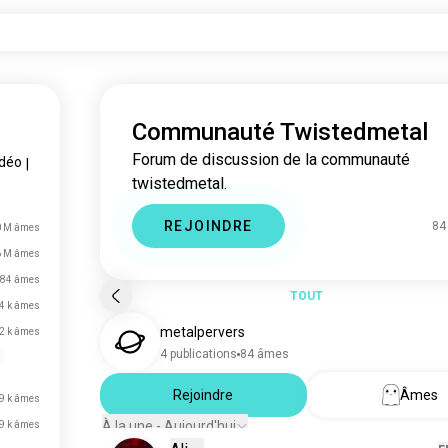
Communauté Twistedmetal
Forum de discussion de la communauté
idéo
|
twistedmetal.
REJOINDRE
84
0 M âmes
6 M âmes
84 âmes
TOUT
4 k âmes
metalpervers
2 k âmes
4 publications
84 âmes
Rejoindre
Âmes
9 k âmes
À la une - Aujourd'hui
9 k âmes