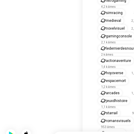
rétrogaming
4,2 k âmes
simracing
medieval
2
novelvisuel
2
gamingconsole
2,1 k âmes
ledernierdesnou
2 k âmes
actionaventure
1,4 k âmes
hoyoverse
1
espacemort
1,2 k âmes
arcades
1
jeuxdhistoire
1,1 k âmes
starrail
9
romansvisuels
953 âmes
starcitizen
9