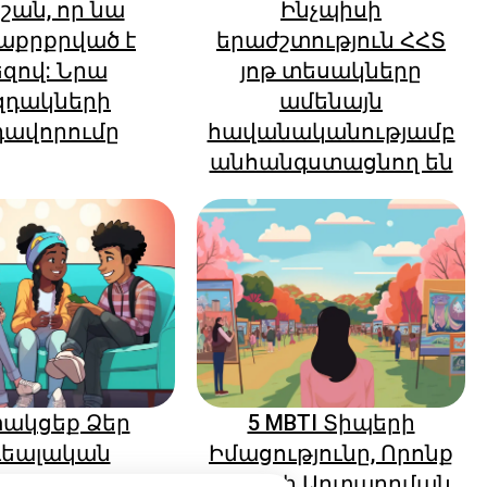
նշան, որ նա
Ինչպիսի
աքրքրված է
երաժշտություն ՀՀՏ
եզով: Նրա
յոթ տեսակները
զդակների
ամենայն
դավորումը
հավանականությամբ
անհանգստացնող են
ակցեք Ձեր
5 MBTI Տիպերի
դեալական
Իմացությունը, Որոնք
տրոնական
Կյանքի Արտադրման