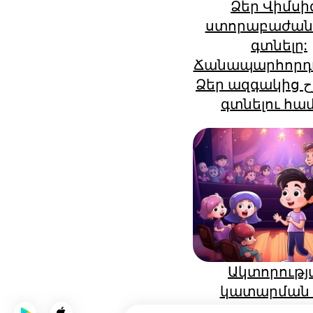
Ձեր Վիմսի
ստորաբաժան
գտնելը:
Ճանապարհորդո
Ձեր ազգակից الروحերը
գտնելու հա
Ակտորությ
կատարման 
ամենահավանա