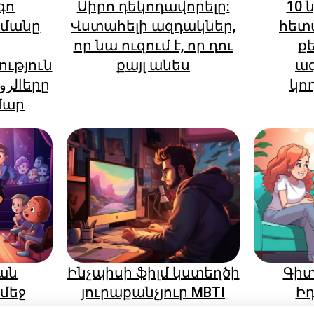
գո
Սիրո դեկոդավորելը:
10 
մանը
Վստահելի ազդակներ,
հետ
որ նա ուզում է, որ դու
ք
ւթյուն
քայլ անես
ա
կո
մար
ան
Ինչպիսի ֆիլմ կստեղծի
Գիտ
հենց նոր գրանցվեց։
մեջ
յուրաքանչյուր MBTI
Ի
հենց նոր գրանցվեց։
կան 4
մարդ: Գիտակցեք դա!
Թա