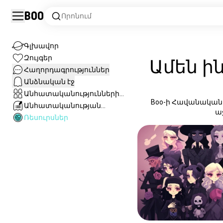
Boo
Որոնում
Գլխավոր
Զույգեր
Ամեն ի
Հաղորդագրություններ
Անձնական էջ
Անհատականությունների
Boo-ի Հավանական 
բազա
Անհատականության
ա
թեստեր
Ռեսուրսներ