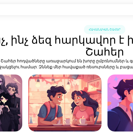
ՀԱՎԱՆԱԿԱՆ ՇԱՀԵՐ
նչ, ինչ ձեզ հարկավոր 
Շահեր
Շահեր հոդվածները առաջարկում են խորը ըմբռնումներ և 
ջակցելու համար: Զննեք մեր հավաքած ռեսուրսները և բացա