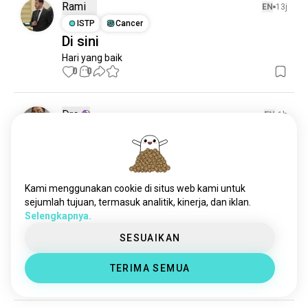
weapons
753 jiwa
Rami
EN
13j
kendaraan
387 jiwa
ISTP
Cancer
Di sini
Hari yang baik
0
0
Dre
EN
1h
ENFP
Sagittarius
2
1
Memahami satu nano detik
3
0
Kami menggunakan cookie di situs web kami untuk
sejumlah tujuan, termasuk analitik, kinerja, dan iklan.
Waynez
EN
10j
Selengkapnya.
ISTP
5
4
SESUAIKAN
Saya butuh teknologi ini secepatnya
👀
TERIMA SEMUA
2
0