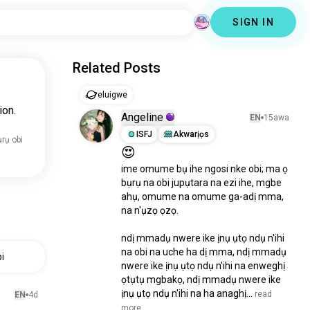
SIGN IN
Related Posts
eluigwe
ion.
Angeline
EN
15awa
ISFJ
Akwarịọs
rụ obi
😍
ime omume bụ ihe ngosi nke obi; ma ọ 
bụrụ na obi jupụtara na ezi ihe, mgbe 
ahụ, omume na omume ga-adị mma, 
na n'ụzọ ọzọ.

ndị mmadụ nwere ike ịnụ ụtọ ndụ n'ihi 
na obi na uche ha dị mma, ndị mmadụ 
i
nwere ike ịnụ ụtọ ndụ n'ihi na enweghị 
ọtụtụ mgbakọ, ndị mmadụ nwere ike 
ịnụ ụtọ ndụ n'ihi na ha anaghị...
 read 
EN
4d
more