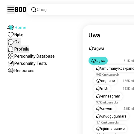
Boo
Chọọ
Home
Uwa
Njikọ
Ozi
agwa
Profaịlụ
Personality Database
agwa
6.1K mk
Personality Tests
amụmanyịkpakpan
Resources
963K mkpụrụ obi
ọrụuche
166K mk
mbti
163K mk
enneagram
97K mkpụrụ obi
onwem
2.8K mk
ọnụọgụgụmara
1.1K mkpụrụ obi
njirimaraonwe