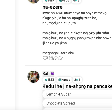
INTP
Virgo
4
5
na-ezere
inwe nnukwu atụmanya na onye mmekọ. 

n'oge ọ bụla ha na-apụghị izute ha, 

ndụmọdụ na-ejupụta

ma ọ bụrụ na ị na-elekọta ndị ọzọ, ịda mba

ma ọ bụrụ na ọ bụghị, ịhapụ mkpa nke onwe

iji dozie ya, ịkpa.

megharịa usoro ahụ
6
1
Saff
ISTJ
Kansa
2
1
Kedu ihe ị na-ahọrọ na pancak
Lemon & Sugar
Chocolate Spread