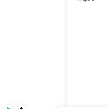
46 mkpụrụ obi