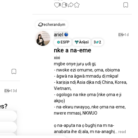
8
0
echerandọm
ariel
EN
1d
ESFP
Àríẹ̀sì
3
2
nke a na-eme
xixi

mgbe onye jụrụ ụdị gị;

- nwoke ezi omume, ọma, obiọma

- àgwà na àgwà mmadụ dị mkpa!

- karịsịa ndị Asia dịka ndị China, Korea, 
Vietnam,

EN
13d
- ogologo na nke ọma (nke ọma e ji 
akpọ)

es?
- na-ekwu nwayọọ, nke ọma na-eme, 
nwere mmasị, NKWUO

ọ na-apụta na ọ bụghị na m na-
anabata ihe dị ala, m na-anaghị...
 read 