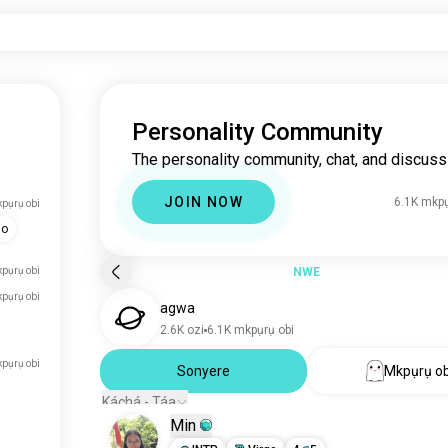
Personality Community
The personality community, chat, and discuss
JOIN NOW
6.1K mkpụ
pụrụ obi
do
pụrụ obi
NWE
pụrụ obi
agwa
2.6K ozi
6.1K mkpụrụ obi
pụrụ obi
Sonyere
Mkpụrụ ob
Káchá - Táa
Min