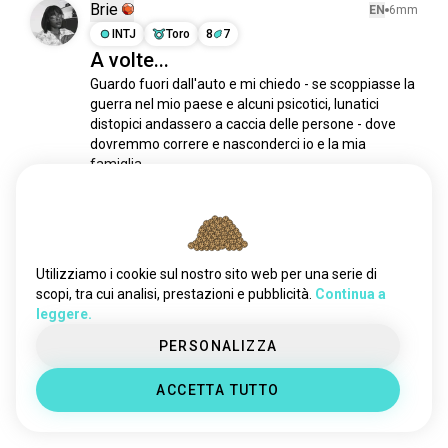
freaksonly
278 anime
Brie
EN
6mm
pensierinotturni
266 anime
INTJ
Toro
8
7
A volte...
thinkerontoilet
221 anime
pensieroprofondo
180 anime
Guardo fuori dall'auto e mi chiedo - se scoppiasse la 
guerra nel mio paese e alcuni psicotici, lunatici 
curiosità
177 anime
distopici andassero a caccia delle persone - dove 
ciboperlapensiero
163 anime
dovremmo correre e nasconderci io e la mia 
angosciaesistenziale
158 anime
famiglia. 

Alcuni posti sembrano brutti, ma potrebbero essere 
coscienzaquantistica
157 anime
i più sicuri, giusto?
thoughtsoflife
142 anime
7
7
thoughtexperiments
101 anime
pensierodioggi
89 anime
Utilizziamo i cookie sul nostro sito web per una serie di
Andrew
EN
1aa
svegliati
85 anime
scopi, tra cui analisi, prestazioni e pubblicità.
Continua a
INTP
Leone
6
5
leggere.
percezione
84 anime
Stanco
riflessioni
80 anime
PERSONALIZZA
Stanco, in pensione, ma ancora non riesco a 
mythoughts
78 anime
dormire.
ACCETTA TUTTO
libero_pensiero
78 anime
3
0
libero_pensiero
75 anime
pensieri3dinotte
71 anime