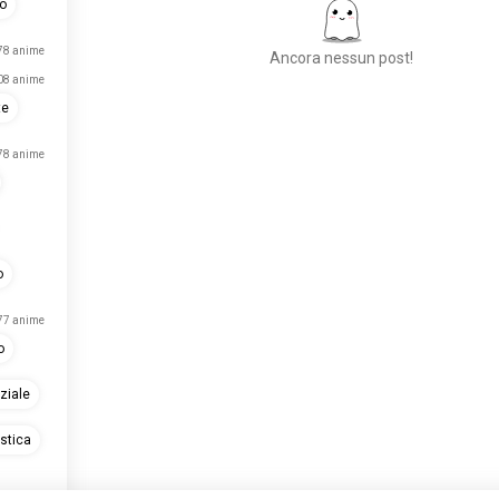
no
78 anime
Ancora nessun post!
08 anime
te
Incontra Persone
78 anime
Nuove
50.000.000+
DOWNLOAD
o
77 anime
o
ziale
stica