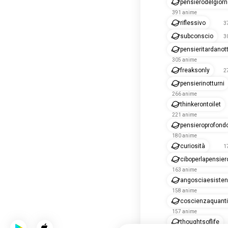
pensierodelgior
391 anime
riflessivo
3
subconscio
3
pensieritardanot
305 anime
freaksonly
2
pensierinotturni
266 anime
thinkerontoilet
221 anime
pensieroprofond
180 anime
curiosità
1
ciboperlapensier
163 anime
angosciaesisten
158 anime
coscienzaquanti
157 anime
thoughtsoflife