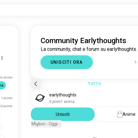
Community Earlythoughts
La community, chat e forum su earlythoughts.
a
|
UNISCITI ORA
1
ln anime
TUTTO
ia
earlythoughts
1 anime
0 post
1 anima
50 anime
Unisciti
Anime
Migliori - Oggi