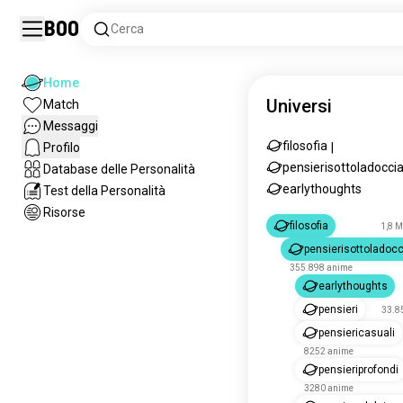
Boo
Cerca
Home
Universi
Match
Messaggi
filosofia
Profilo
|
pensierisottoladocci
Database delle Personalità
earlythoughts
Test della Personalità
Risorse
filosofia
1,8 M
pensierisottoladocc
355.898 anime
earlythoughts
pensieri
33.8
pensiericasuali
8252 anime
pensieriprofondi
3280 anime