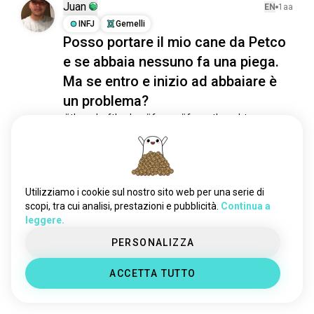
freaksonly
278 anime
Juan
EN
1aa
pensierinotturni
266 anime
INFJ
Gemelli
Posso portare il mio cane da Petco
thinkerontoilet
221 anime
pensieroprofondo
180 anime
e se abbaia nessuno fa una piega.
curiosità
177 anime
Ma se entro e inizio ad abbaiare è
ciboperlapensiero
163 anime
un problema?
angosciaesistenziale
158 anime
#thoughoftheday #funny #funnythoughts
coscienzaquantistica
3
1
157 anime
thoughtsoflife
142 anime
thoughtexperiments
101 anime
Incontra Persone
Nuove
pensierodioggi
89 anime
Utilizziamo i cookie sul nostro sito web per una serie di
50.000.000+
svegliati
85 anime
scopi, tra cui analisi, prestazioni e pubblicità.
Continua a
DOWNLOAD
leggere.
percezione
84 anime
riflessioni
80 anime
PERSONALIZZA
mythoughts
78 anime
ACCETTA TUTTO
libero_pensiero
78 anime
libero_pensiero
75 anime
pensieri3dinotte
71 anime