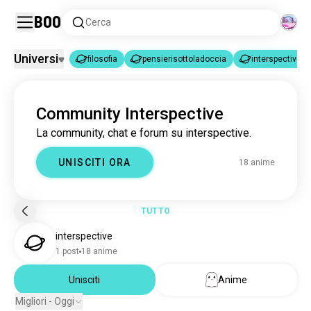
Boo
Cerca
Universi
filosofia
pensierisottoladoccia
interspective
filosofia
pensierisottoladoccia
|
|
interspective
Community Interspective
La community, chat e forum su interspective.
filosofia
1,8 Mln anime
pensierisottoladoccia
355.898 anime
UNISCITI ORA
18 anime
interspective
17 anime
pensieri
33.850 anime
pensiericasuali
8252 anime
TUTTO
pensieriprofondi
3280 anime
interspective
pensierodelgiorno
391 anime
1 post
18 anime
riflessivo
378 anime
subconscio
308 anime
Unisciti
Anime
pensieritardanotte
305 anime
Migliori - Oggi