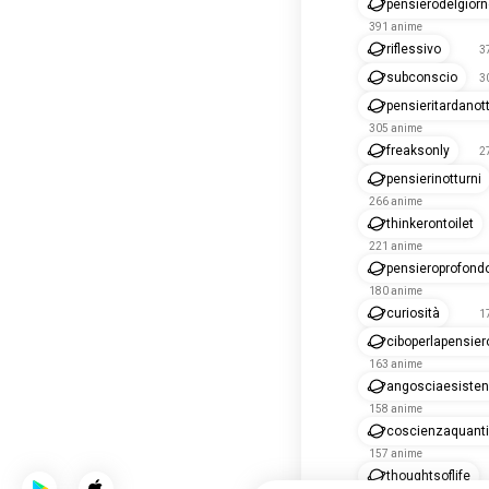
pensierodelgior
391 anime
riflessivo
3
subconscio
3
pensieritardanot
305 anime
freaksonly
2
pensierinotturni
266 anime
thinkerontoilet
221 anime
pensieroprofond
180 anime
curiosità
1
ciboperlapensier
163 anime
angosciaesisten
158 anime
coscienzaquanti
157 anime
thoughtsoflife