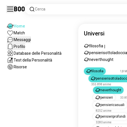
Boo
Cerca
Home
Universi
Match
Messaggi
filosofia
Profilo
|
pensierisottoladocci
Database delle Personalità
neverthought
Test della Personalità
Risorse
filosofia
1,8 M
pensierisottoladocc
355.898 anime
neverthought
pensieri
33.8
pensiericasuali
8252 anime
pensieriprofondi
3280 anime