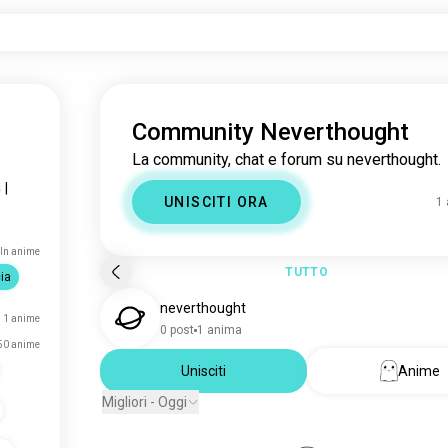
Community Neverthought
La community, chat e forum su neverthought.
a
|
UNISCITI ORA
1
ln anime
TUTTO
ia
neverthought
1 anime
0 post
1 anima
50 anime
Unisciti
Anime
Migliori - Oggi