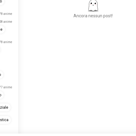
no
78 anime
Ancora nessun post!
08 anime
te
Incontra Persone
78 anime
Nuove
50.000.000+
DOWNLOAD
o
77 anime
o
ziale
stica