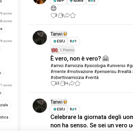
INFP
Ariete
6
5
no
😔
78 anime
3
0
08 anime
te
Tanwi
ESFJ
9
1
78 anime
1 Premio
È vero, non è vero? 🤗
#amici #amicizia #psicologia #universo #gu
#mente #motivazione #pensierisu #realtà 
o
#obiettiviamicizia #verità
63
34
77 anime
o
Tanwi
ziale
ESFJ
9
1
Celebrare la giornata degli uo
stica
non ha senso. Se sei un vero 