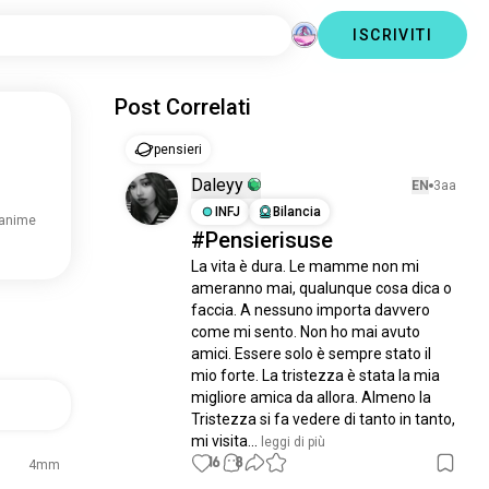
ISCRIVITI
Post Correlati
pensieri
Daleyy
EN
3aa
INFJ
Bilancia
 anime
#Pensierisuse
La vita è dura. Le mamme non mi 
ameranno mai, qualunque cosa dica o 
faccia. A nessuno importa davvero 
come mi sento. Non ho mai avuto 
amici. Essere solo è sempre stato il 
mio forte. La tristezza è stata la mia 
migliore amica da allora. Almeno la 
Tristezza si fa vedere di tanto in tanto, 
mi visita...
 leggi di più
16
8
4mm