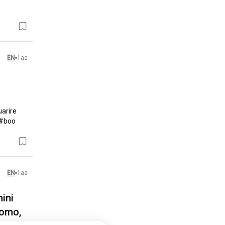
EN
1aa
arire 
#boo 
EN
1aa
mini
uomo,