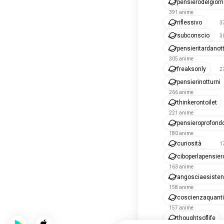
pensierodelgior
391 anime
riflessivo
3
subconscio
3
pensieritardanot
305 anime
freaksonly
2
pensierinotturni
266 anime
thinkerontoilet
221 anime
pensieroprofond
180 anime
curiosità
1
ciboperlapensier
163 anime
angosciaesisten
158 anime
coscienzaquanti
157 anime
thoughtsoflife