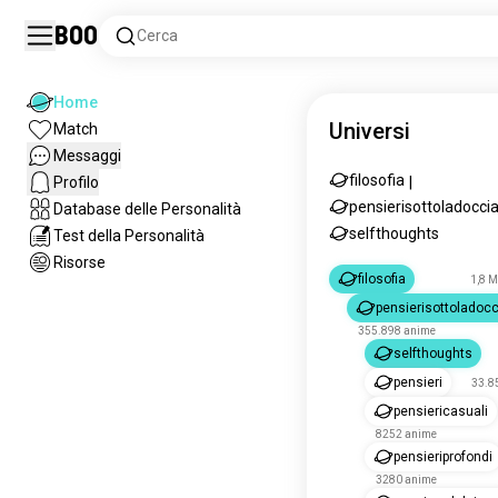
Boo
Cerca
Home
Universi
Match
Messaggi
filosofia
Profilo
|
pensierisottoladocci
Database delle Personalità
selfthoughts
Test della Personalità
Risorse
filosofia
1,8 M
pensierisottoladocc
355.898 anime
selfthoughts
pensieri
33.8
pensiericasuali
8252 anime
pensieriprofondi
3280 anime