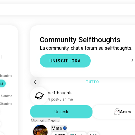
Community Selfthoughts
La community, chat e forum su selfthoughts.
a
|
UNISCITI ORA
5
ln anime
TUTTO
ia
selfthoughts
5 anime
9 post
5 anime
50 anime
Unisciti
Anime
Migliori - Oggi
Mara